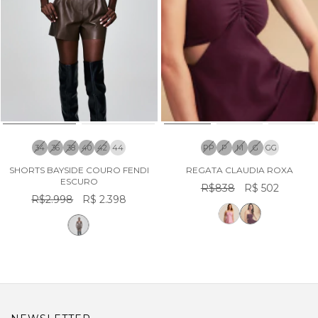
34
36
38
40
42
44
PP
P
M
G
GG
SHORTS BAYSIDE COURO FENDI
REGATA CLAUDIA ROXA
ESCURO
R$838
R$ 502
R$2.998
R$ 2.398