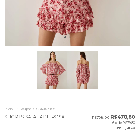
Início
>
Roupas
>
CONJUNTOS
SHORTS SAIA JADE ROSA
R$478,80
R$798,00
6
x de
R$79,80
sem juros