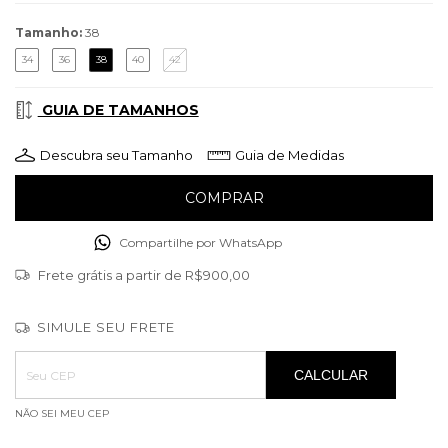
Tamanho:
38
34
36
38
40
42
GUIA DE TAMANHOS
Descubra seu Tamanho
Guia de Medidas
Compartilhe por WhatsApp
Frete grátis
a partir de
R$900,00
SIMULE SEU FRETE
Entregas para o CEP:
ALTERAR CEP
CALCULAR
NÃO SEI MEU CEP