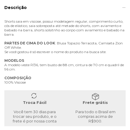
Descrição
Shorts saia em viscose, possui modelagem regular, comprimento curto,
cós de elástico, saia sobreposta até metade do shorts, com aviamento e
babado na barra, shorts solsitnho ao corpo com aviamento e babado na
barra.
PARTES
DE
CIMA
DO
LOOK
: Blusa Topazio Terracota, Camiseta Zion
Off White.
Se você gostou é só escrever o nome do produto na busca site.
MODELOS
A modelo veste P/36, tem busto de 88 cm, cintura de 70 cm e quadril de
96 cm.
COMPOSIÇÃO
100% Viscose
Troca Fácil
Frete grátis
Você tem 30 dias para
Para todo o Brasil em
trocar seu produto, e o
compras acima de
frete é por nossa conta
R$900.