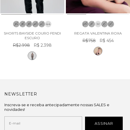
34
36
38
40
42
44
PP
P
M
G
GG
SHORTS BAYSIDE COURO FENDI
REGATA VALENTINA ROXA
ESCURO
R$758
R$ 454
R$2.998
R$ 2.398
NEWSLETTER
Inscreva-se e receba antecipadamente nossas SALES e
novidades!