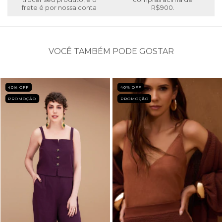
frete é por nossa conta
R$900.
VOCÊ TAMBÉM PODE GOSTAR
40
% OFF
40
% OFF
PROMOÇÃO
PROMOÇÃO