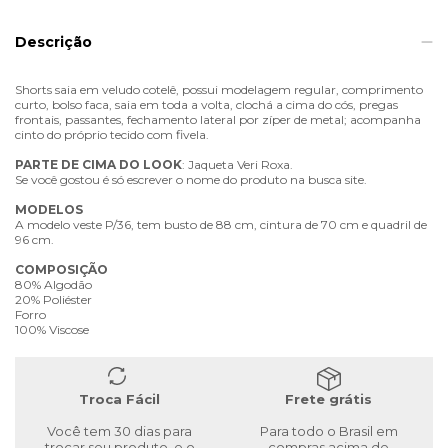
Descrição
Shorts saia em veludo cotelê, possui modelagem regular, comprimento
curto, bolso faca, saia em toda a volta, clochá a cima do cós, pregas
frontais, passantes, fechamento lateral por zíper de metal; acompanha
cinto do próprio tecido com fivela.
PARTE
DE
CIMA
DO
LOOK
: Jaqueta Veri Roxa.
Se você gostou é só escrever o nome do produto na busca site.
MODELOS
A modelo veste P/36, tem busto de 88 cm, cintura de 70 cm e quadril de
96 cm.
COMPOSIÇÃO
80% Algodão
20% Poliéster
Forro
100% Viscose
Troca Fácil
Frete grátis
Você tem 30 dias para
Para todo o Brasil em
trocar seu produto, e o
compras acima de