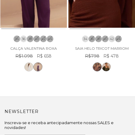
34
36
38
40
42
44
34
36
38
40
42
44
CALÇA VALENTINA ROXA
SAIA HELO TRICOT MARROM
R$1.098
R$ 658
R$798
R$ 478
NEWSLETTER
Inscreva-se e receba antecipadamente nossas SALES e
novidades!