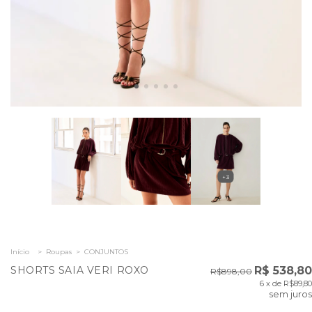
+3
Início
>
Roupas
>
CONJUNTOS
SHORTS SAIA VERI ROXO
R$ 538,80
R$898,00
6
x de
R$89,80
sem juros