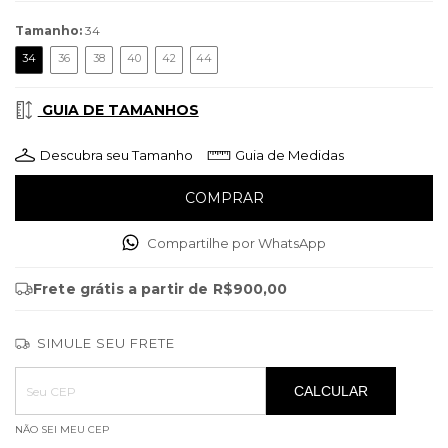
Tamanho:
34
34
36
38
40
42
44
GUIA DE TAMANHOS
Descubra seu Tamanho
Guia de Medidas
Compartilhe por WhatsApp
Frete grátis
a partir de
R$900,00
SIMULE SEU FRETE
Entregas para o CEP:
ALTERAR CEP
CALCULAR
NÃO SEI MEU CEP