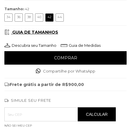
Tamanho:
42
34
36
38
40
42
44
GUIA DE TAMANHOS
Descubra seu Tamanho
Guia de Medidas
Compartilhe por WhatsApp
Frete grátis
a partir de
R$900,00
SIMULE SEU FRETE
Entregas para o CEP:
ALTERAR CEP
CALCULAR
NÃO SEI MEU CEP