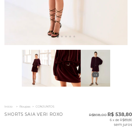
+3
Início
>
Roupas
>
CONJUNTOS
SHORTS SAIA VERI ROXO
R$ 538,80
R$898,00
6
x de
R$89,80
sem juros