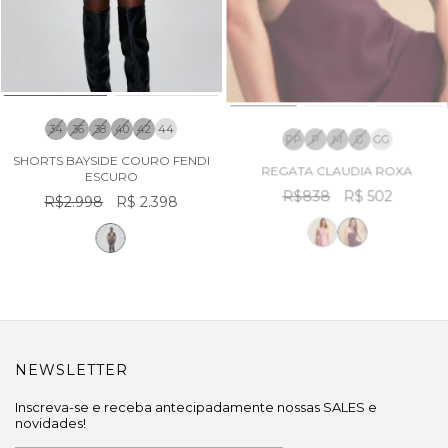
34
36
38
40
42
44
PP
P
M
G
GG
SHORTS BAYSIDE COURO FENDI
REGATA CLAUDIA ROXA
ESCURO
R$838
R$ 502
R$2.998
R$ 2.398
NEWSLETTER
Inscreva-se e receba antecipadamente nossas SALES e
novidades!