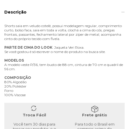
Descrição
Shorts saia em veludo cotelê, possui modelagem regular, comprimento
curto, bolso faca, saia em toda a volta, clochá a cima do cós, pregas
frontais, passantes, fechamento lateral por zíper de metal; acompanha
cinto do próprio tecido com fivela.
PARTE
DE
CIMA
DO
LOOK
: Jaqueta Veri Roxa.
Se você gostou é só escrever o nome do produto na busca site.
MODELOS
A modelo veste P/36, tem busto de 88 cm, cintura de 70 cm e quadril de
96 cm.
COMPOSIÇÃO
80% Algodão
20% Poliéster
Forro
100% Viscose
Troca Fácil
Frete grátis
Você tem 30 dias para
Para todo o Brasil em
trocar seu produto, e o
compras acima de