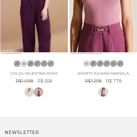
34
36
38
40
42
44
34
36
38
40
42
44
CALÇA VALENTINA ROXA
SHORTS JULIANA MARSALA
R$1.098
R$ 658
R$1.298
R$ 778
NEWSLETTER