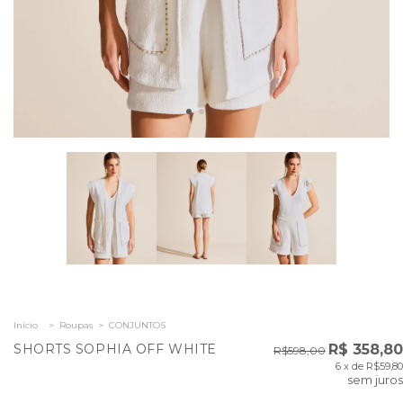
Início
>
Roupas
>
CONJUNTOS
SHORTS SOPHIA OFF WHITE
R$ 358,80
R$598,00
6
x de
R$59,80
sem juros