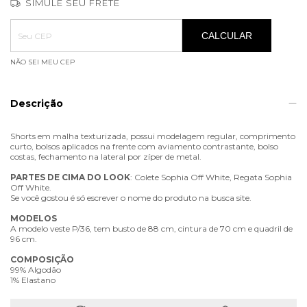
SIMULE SEU FRETE
Entregas para o CEP:
ALTERAR CEP
CALCULAR
NÃO SEI MEU CEP
Descrição
Shorts em malha texturizada, possui modelagem regular, comprimento
curto, bolsos aplicados na frente com aviamento contrastante, bolso
costas, fechamento na lateral por zíper de metal.
PARTES
DE
CIMA
DO
LOOK
: Colete Sophia Off White, Regata Sophia
Off White.
Se você gostou é só escrever o nome do produto na busca site.
MODELOS
A modelo veste P/36, tem busto de 88 cm, cintura de 70 cm e quadril de
96 cm.
COMPOSIÇÃO
99% Algodão
1% Elastano