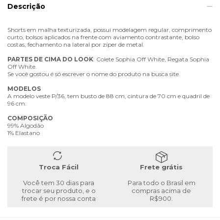
Descrição
Shorts em malha texturizada, possui modelagem regular, comprimento
curto, bolsos aplicados na frente com aviamento contrastante, bolso
costas, fechamento na lateral por zíper de metal.
PARTES
DE
CIMA
DO
LOOK
: Colete Sophia Off White, Regata Sophia
Off White.
Se você gostou é só escrever o nome do produto na busca site.
MODELOS
A modelo veste P/36, tem busto de 88 cm, cintura de 70 cm e quadril de
96 cm.
COMPOSIÇÃO
99% Algodão
1% Elastano
Troca Fácil
Frete grátis
Você tem 30 dias para
Para todo o Brasil em
trocar seu produto, e o
compras acima de
frete é por nossa conta
R$900.