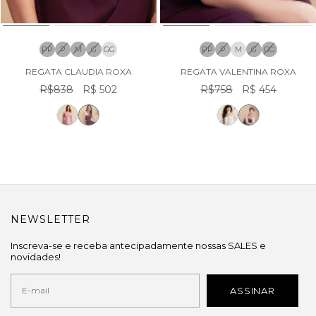
PP
P
M
G
GG
PP
P
M
G
GG
REGATA CLAUDIA ROXA
REGATA VALENTINA ROXA
R$838
R$ 502
R$758
R$ 454
NEWSLETTER
Inscreva-se e receba antecipadamente nossas SALES e
novidades!