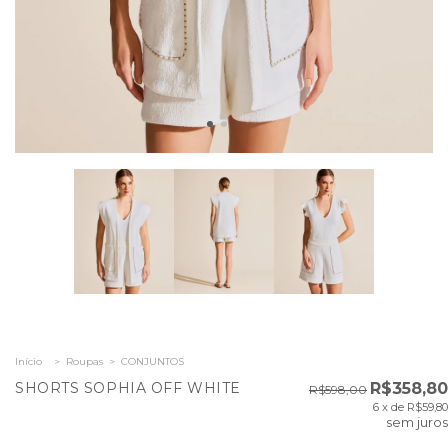
Início
>
Roupas
>
CONJUNTOS
SHORTS SOPHIA OFF WHITE
R$358,80
R$598,00
6
x de
R$59,80
sem juros