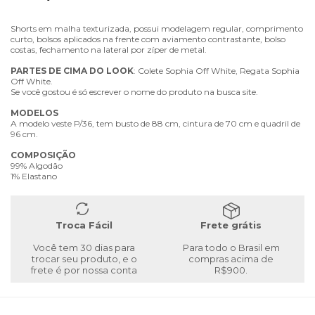
Shorts em malha texturizada, possui modelagem regular, comprimento
curto, bolsos aplicados na frente com aviamento contrastante, bolso
costas, fechamento na lateral por zíper de metal.
PARTES
DE
CIMA
DO
LOOK
: Colete Sophia Off White, Regata Sophia
Off White.
Se você gostou é só escrever o nome do produto na busca site.
MODELOS
A modelo veste P/36, tem busto de 88 cm, cintura de 70 cm e quadril de
96 cm.
COMPOSIÇÃO
99% Algodão
1% Elastano
Troca Fácil
Frete grátis
Você tem 30 dias para
Para todo o Brasil em
trocar seu produto, e o
compras acima de
frete é por nossa conta
R$900.