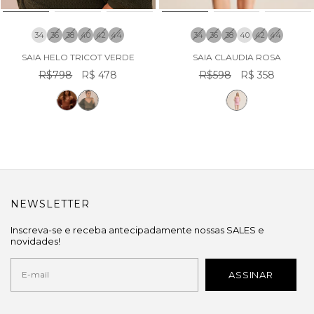
34
36
38
40
42
44
34
36
38
40
42
44
SAIA HELO TRICOT VERDE
SAIA CLAUDIA ROSA
R$798
R$ 478
R$598
R$ 358
NEWSLETTER
Inscreva-se e receba antecipadamente nossas SALES e
novidades!