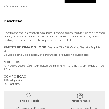
NÃO SEI MEU CEP
Descrição
Shorts em malha texturizada, possui modelagem regular, comprimento
curto, bolsos aplicados na frente com aviamento contrastante, bolso
costas, fechamento na lateral por zíper de metal.
PARTES
DE
CIMA
DO
LOOK
: Regata Giu Off White, Regata Sophia
Verde.
Se você gostou é só escrever o nome do produto na busca site.
MODELOS
A modelo veste P/36, tem busto de 88 cm, cintura de 70 cm e quadril de
96 cm.
COMPOSIÇÃO
99% Algodão
1% Elastano
Troca Fácil
Frete grátis
Você tem 30 dias para
Para todo o Brasil em