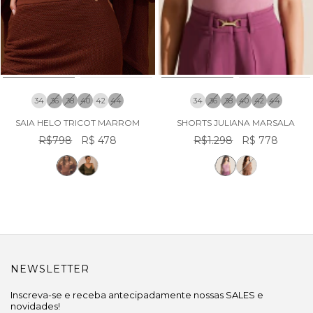
34
36
38
40
42
44
34
36
38
40
42
44
SAIA HELO TRICOT MARROM
SHORTS JULIANA MARSALA
R$798
R$ 478
R$1.298
R$ 778
NEWSLETTER
Inscreva-se e receba antecipadamente nossas SALES e
novidades!