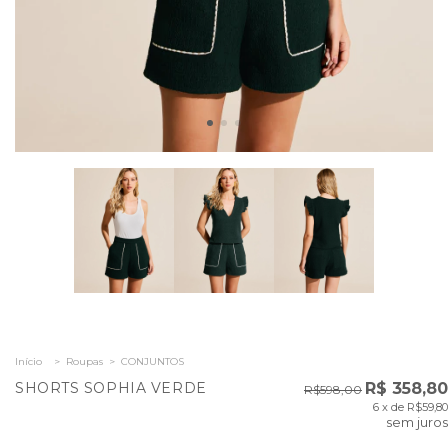
Início
>
Roupas
>
CONJUNTOS
SHORTS SOPHIA VERDE
R$ 358,80
R$598,00
6
x de
R$59,80
sem juros