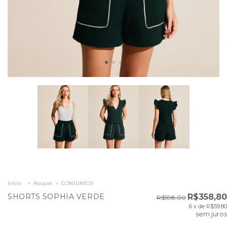
Início
>
Roupas
>
CONJUNTOS
SHORTS SOPHIA VERDE
R$358,80
R$598,00
6
x de
R$59,80
sem juros