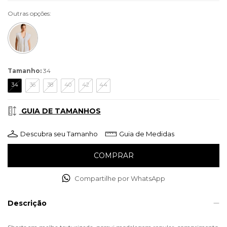
Outras opções:
Tamanho:
34
34
36
38
40
42
44
GUIA DE TAMANHOS
Descubra seu Tamanho
Guia de Medidas
Compartilhe por WhatsApp
Descrição