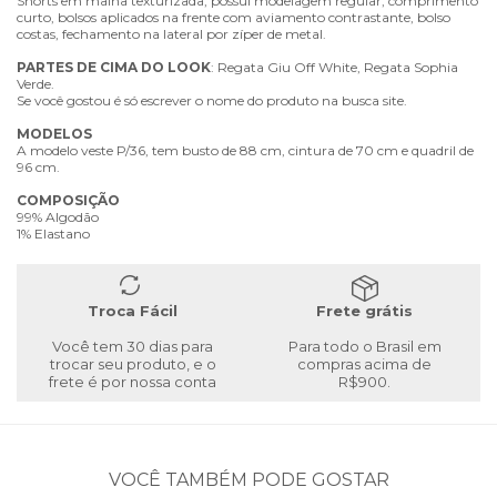
Shorts em malha texturizada, possui modelagem regular, comprimento
curto, bolsos aplicados na frente com aviamento contrastante, bolso
costas, fechamento na lateral por zíper de metal.
PARTES
DE
CIMA
DO
LOOK
: Regata Giu Off White, Regata Sophia
Verde.
Se você gostou é só escrever o nome do produto na busca site.
MODELOS
A modelo veste P/36, tem busto de 88 cm, cintura de 70 cm e quadril de
96 cm.
COMPOSIÇÃO
99% Algodão
1% Elastano
Troca Fácil
Frete grátis
Você tem 30 dias para
Para todo o Brasil em
trocar seu produto, e o
compras acima de
frete é por nossa conta
R$900.
VOCÊ TAMBÉM PODE GOSTAR