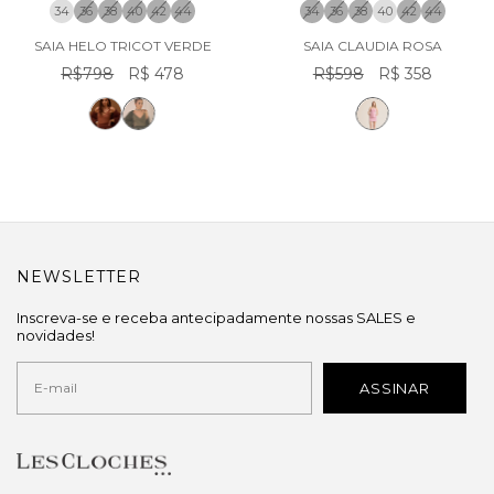
34
36
38
40
42
44
34
36
38
40
42
44
SAIA HELO TRICOT VERDE
SAIA CLAUDIA ROSA
R$798
R$ 478
R$598
R$ 358
NEWSLETTER
Inscreva-se e receba antecipadamente nossas SALES e
novidades!