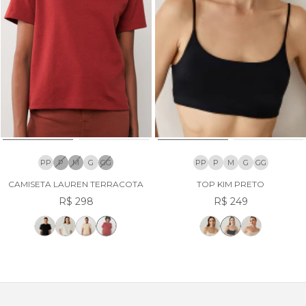
PP
P
M
G
GG
PP
P
M
G
GG
CAMISETA LAUREN TERRACOTA
TOP KIM PRETO
R$ 298
R$ 249