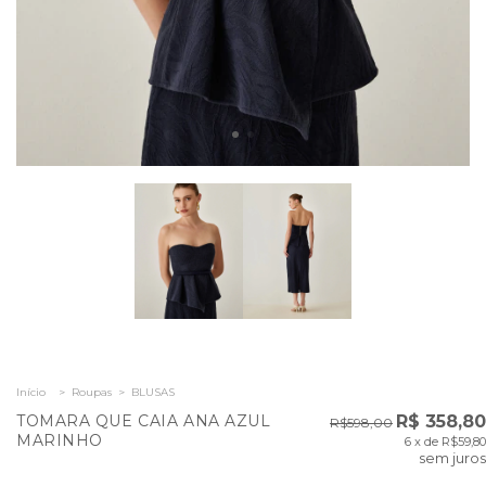
Início
>
Roupas
>
BLUSAS
TOMARA QUE CAIA ANA AZUL
R$ 358,80
R$598,00
MARINHO
6
x de
R$59,80
sem juros