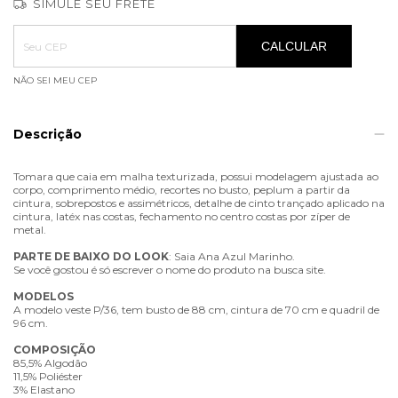
SIMULE SEU FRETE
Entregas para o CEP:
ALTERAR CEP
CALCULAR
NÃO SEI MEU CEP
Descrição
Tomara que caia em malha texturizada, possui modelagem ajustada ao
corpo, comprimento médio, recortes no busto, peplum a partir da
cintura, sobrepostos e assimétricos, detalhe de cinto trançado aplicado na
cintura, latéx nas costas, fechamento no centro costas por zíper de
metal.
PARTE
DE
BAIXO
DO
LOOK
: Saia Ana Azul Marinho.
Se você gostou é só escrever o nome do produto na busca site.
MODELOS
A modelo veste P/36, tem busto de 88 cm, cintura de 70 cm e quadril de
96 cm.
COMPOSIÇÃO
85,5% Algodão
11,5% Poliéster
3% Elastano