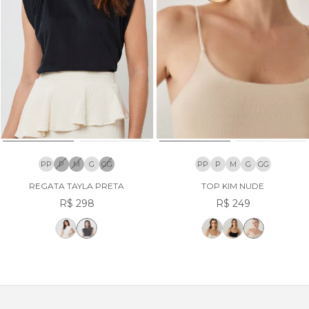
PP
P
M
G
GG
PP
P
M
G
GG
REGATA TAYLA PRETA
TOP KIM NUDE
R$ 298
R$ 249