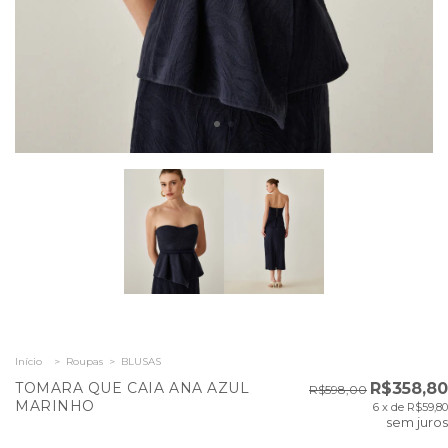
Início
>
Roupas
>
BLUSAS
TOMARA QUE CAIA ANA AZUL
R$358,80
R$598,00
MARINHO
6
x de
R$59,80
sem juros