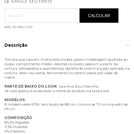
SIMULE SEU FRETE
Entregas para o CEP:
ALTERAR CEP
CALCULAR
NÃO SEI MEU CEP
Descrição
Tomara que caia em malha texturizada, possui modelagem ajustada ao
corpo, comprimento médio, recortes no busto, peplum a partir da
cintura, sobrepostos e assimétricos, detalhe de cinto trançado aplicado na
cintura, latéx nas costas, fechamento no centro costas por zíper de
metal.
PARTE
DE
BAIXO
DO
LOOK
: Saia Ana Azul Marinho.
Se você gostou é só escrever o nome do produto na busca site.
MODELOS
A modelo veste P/36, tem busto de 88 cm, cintura de 70 cm e quadril de
96 cm.
COMPOSIÇÃO
85,5% Algodão
11,5% Poliéster
3% Elastano