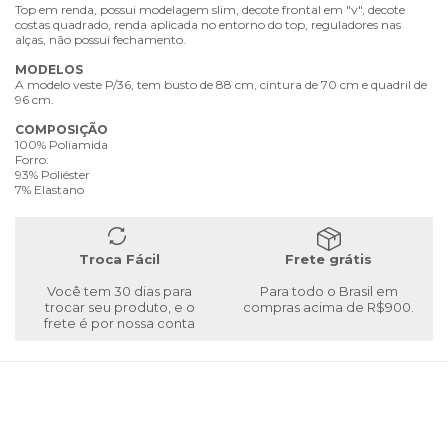
Top em renda, possui modelagem slim, decote frontal em "v", decote
costas quadrado, renda aplicada no entorno do top, reguladores nas
alças, não possui fechamento.
MODELOS
A modelo veste P/36, tem busto de 88 cm, cintura de 70 cm e quadril de
96 cm.
COMPOSIÇÃO
100% Poliamida
Forro:
93% Poliéster
7% Elastano
Troca Fácil
Frete grátis
Você tem 30 dias para
Para todo o Brasil em
trocar seu produto, e o
compras acima de R$900.
frete é por nossa conta