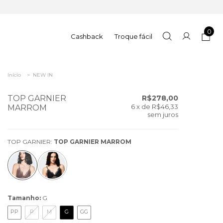
0
Cashback
Troque fácil
Início
>
NEW IN
TOP GARNIER
R$278,00
6
x de
R$46,33
MARROM
sem juros
TOP GARNIER:
TOP GARNIER MARROM
Tamanho:
G
PP
P
M
G
GG