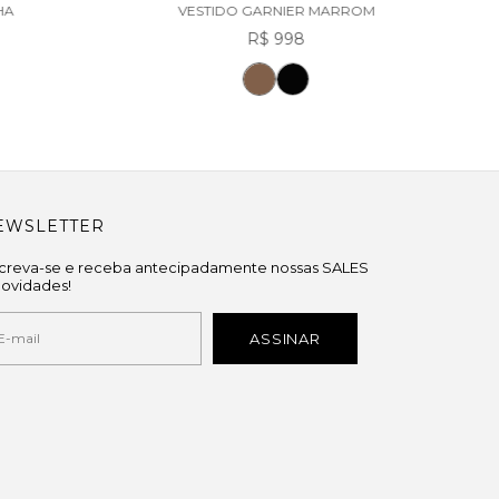
HA
VESTIDO GARNIER MARROM
R$ 998
EWSLETTER
screva-se e receba antecipadamente nossas SALES
novidades!