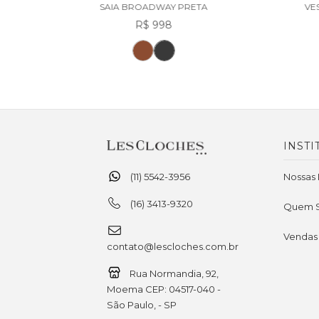
SAIA BROADWAY PRETA
VE
R$ 998
INSTI
(11) 5542-3956
Nossas 
(16) 3413-9320
Quem 
Vendas
contato@lescloches.com.br
Rua Normandia, 92,
Moema CEP: 04517-040 -
São Paulo, - SP