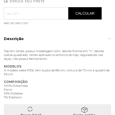
SIMULE SEU FRETE
Entregas para o CEP:
ALTERAR CEP
CALCULAR
NÃO SEI MEU CEP
Descrição
Top em renda, possui modelagem slim, decote frontal em "v", decote
costas quadrado, renda aplicada no entorno do top, reguladores nas
alças, não possui fechamento.
MODELOS
A modelo veste P/36, tem busto de 88 cm, cintura de 70 cm e quadril de
96 cm.
COMPOSIÇÃO
100% Poliamida
Forro:
93% Poliéster
7% Elastano