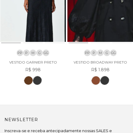
PP
P
M
G
GG
PP
P
M
G
GG
VESTIDO GARNIER PRETO
VESTIDO BROADWAY PRETO
R$ 998
R$ 1.898
NEWSLETTER
Inscreva-se e receba antecipadamente nossas SALES e