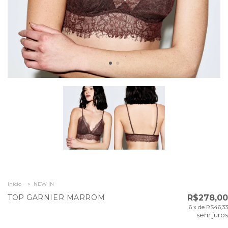
Início
>
NEW IN
TOP GARNIER MARROM
R$278,00
6
x de
R$46,33
sem juros