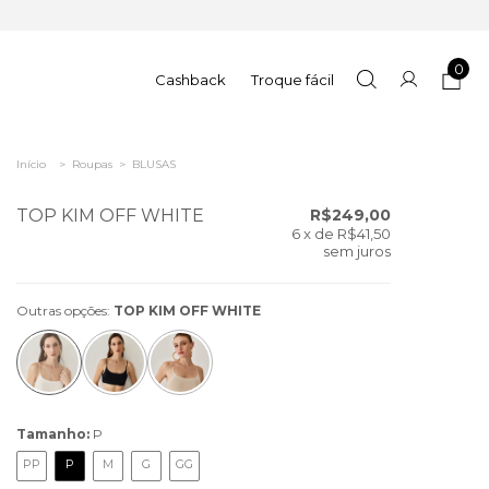
0
Cashback
Troque fácil
Início
>
Roupas
>
BLUSAS
TOP KIM OFF WHITE
R$249,00
6
x de
R$41,50
sem juros
Outras opções:
TOP KIM OFF WHITE
Tamanho:
P
PP
P
M
G
GG