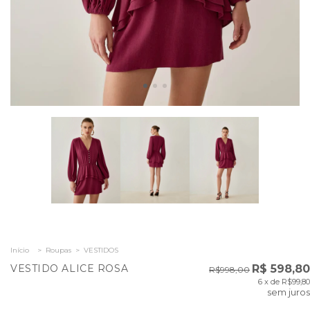
Início
>
Roupas
>
VESTIDOS
VESTIDO ALICE ROSA
R$ 598,80
R$998,00
6
x de
R$99,80
sem juros