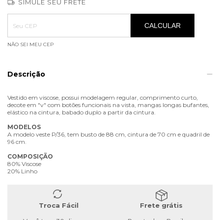
SIMULE SEU FRETE
Entregas para o CEP:
ALTERAR CEP
CALCULAR
NÃO SEI MEU CEP
Descrição
Vestido em viscose, possui modelagem regular, comprimento curto,
decote em "v" com botões funcionais na vista, mangas longas bufantes,
elástico na cintura, babado duplo a partir da cintura.
MODELOS
A modelo veste P/36, tem busto de 88 cm, cintura de 70 cm e quadril de
96 cm.
COMPOSIÇÃO
80% Viscose
20% Linho
Troca Fácil
Frete grátis