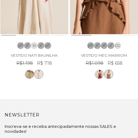
PP
P
M
G
GG
PP
P
M
G
GG
VESTIDO NATI BAUNILHA
VESTIDO MEG MARROM
R$1.198
R$ 718
R$1.098
R$ 658
NEWSLETTER
Inscreva-se e receba antecipadamente nossas SALES e
novidades!