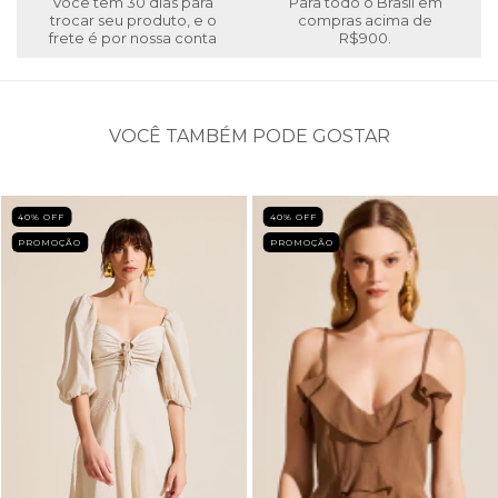
Você tem 30 dias para
Para todo o Brasil em
trocar seu produto, e o
compras acima de
frete é por nossa conta
R$900.
VOCÊ TAMBÉM PODE GOSTAR
40
% OFF
40
% OFF
PROMOÇÃO
PROMOÇÃO