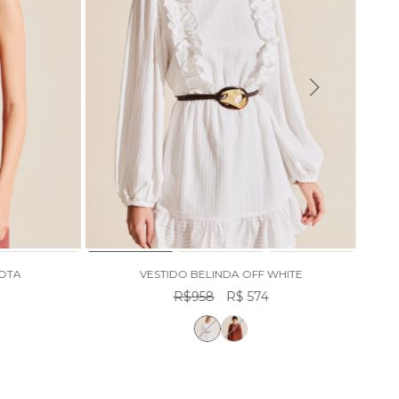
COTA
VESTIDO BELINDA OFF WHITE
R$958
R$ 574