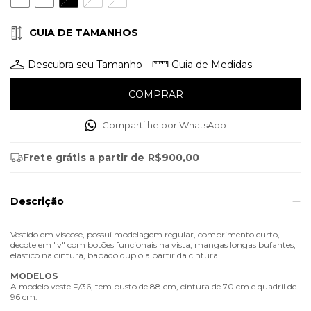
GUIA DE TAMANHOS
Descubra seu Tamanho
Guia de Medidas
Compartilhe por WhatsApp
Frete grátis
a partir de
R$900,00
Descrição
Vestido em viscose, possui modelagem regular, comprimento curto,
decote em "v" com botões funcionais na vista, mangas longas bufantes,
elástico na cintura, babado duplo a partir da cintura.
MODELOS
A modelo veste P/36, tem busto de 88 cm, cintura de 70 cm e quadril de
96 cm.