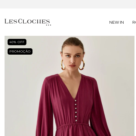
NEW IN
R
40
% OFF
PROMOÇÃO