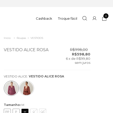
0
Cashback
Troque fácil
Início
>
Roupas
>
VESTIDOS
VESTIDO ALICE ROSA
R$998,00
R$598,80
6
x de
R$99,80
sem juros
VESTIDO ALICE:
VESTIDO ALICE ROSA
Tamanho:
M
PP
P
M
G
GG