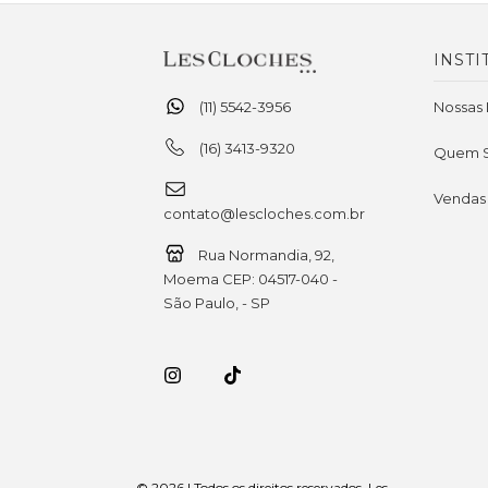
INSTI
(11) 5542-3956
Nossas 
(16) 3413-9320
Quem 
Vendas
contato@lescloches.com.br
Rua Normandia, 92,
Moema CEP: 04517-040 -
São Paulo, - SP
© 2026 | Todos os direitos reservados. Les