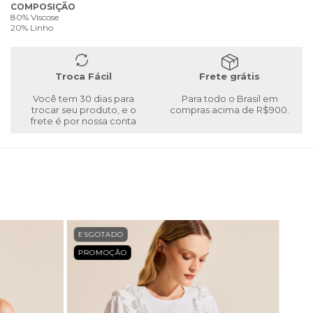
COMPOSIÇÃO
80% Viscose
20% Linho
Troca Fácil
Frete grátis
Você tem 30 dias para
Para todo o Brasil em
trocar seu produto, e o
compras acima de R$900.
frete é por nossa conta
ESGOTADO
PROMOÇÃO
ESG
PRO