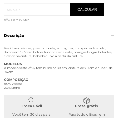
Entregas para o CEP:
ALTERAR CEP
CALCULAR
NÃO SEI MEU CEP
Descrição
Vestido em viscose, possui modelagem regular, comprimento curto,
decote em "v" com botões funcionais na vista, mangas longas bufantes,
elástico na cintura, babado duplo a partir da cintura.
MODELOS
A modelo veste P/36, tem busto de 88 cm, cintura de 70 cm e quadril de
96 cm.
COMPOSIÇÃO
80% Viscose
20% Linho
Troca Fácil
Frete grátis
Você tem 30 dias para
Para todo o Brasil em