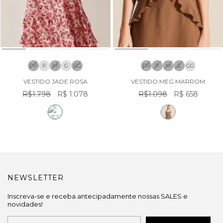
PP
P
M
G
GG
PP
P
M
G
GG
VESTIDO JADE ROSA
VESTIDO MEG MARROM
R$1.798
R$ 1.078
R$1.098
R$ 658
NEWSLETTER
Inscreva-se e receba antecipadamente nossas SALES e
novidades!