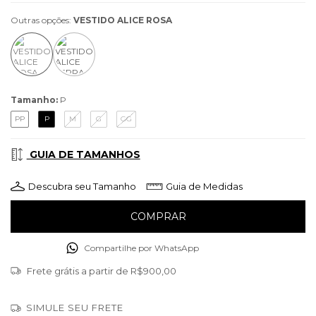
Outras opções:
VESTIDO ALICE ROSA
Tamanho:
P
PP
P
M
G
GG
GUIA DE TAMANHOS
Descubra seu Tamanho
Guia de Medidas
Compartilhe por WhatsApp
Frete grátis
a partir de
R$900,00
SIMULE SEU FRETE