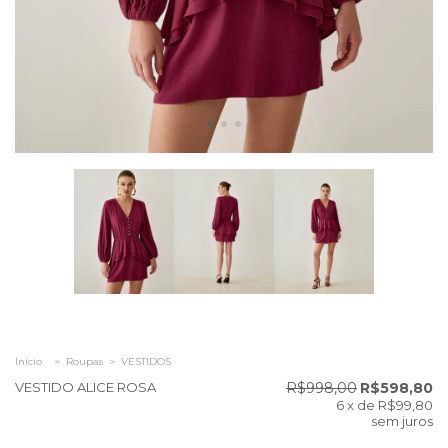
Início
>
Roupas
>
VESTIDOS
VESTIDO ALICE ROSA
R$998,00
R$598,80
6
x de
R$99,80
sem juros