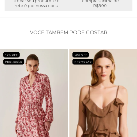
trocar seu produto, e o
compras acima de
frete é por nossa conta
R$900.
VOCÊ TAMBÉM PODE GOSTAR
40
% OFF
40
% OFF
PROMOÇÃO
PROMOÇÃO