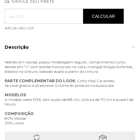
SIMULE SEU FRETE
Entregas para o CEP:
ALTERAR CEP
CALCULAR
NÃO SEI MEU CEP
Descrição
Vestido em viscose, possui modelagem regular, comprimento curto,
decote em "v" com botões funcionais na vista, mangas longas bufantes,
elástico na cintura, babado duplo a partir da cintura.
PARTE
COMPLEMENTAR
DO
LOOK
: Cinto Mali Caramelo.
Se você gostou é só escrever o nome do produto na busca site.
MODELOS
A modelo veste P/36, tem busto de 88 cm, cintura de 70 cm e quadril de
96 cm.
COMPOSIÇÃO
80% Viscose
20% Linho