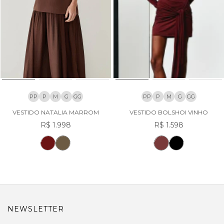
PP
P
M
G
GG
PP
P
M
G
GG
VESTIDO NATALIA MARROM
VESTIDO BOLSHOI VINHO
R$ 1.998
R$ 1.598
NEWSLETTER