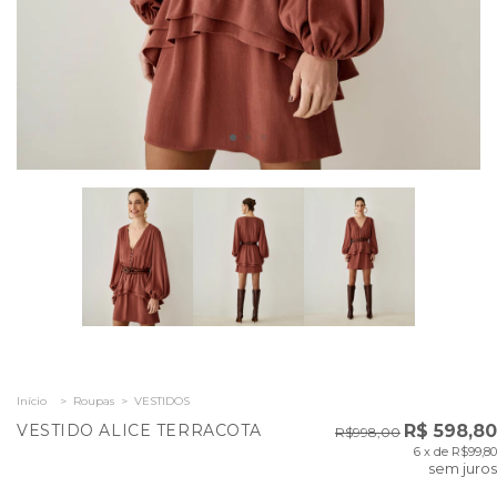
Início
>
Roupas
>
VESTIDOS
VESTIDO ALICE TERRACOTA
R$ 598,80
R$998,00
6
x de
R$99,80
sem juros