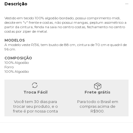
Descrição
Vestido em tecido 100% algodão bordado, possui comprimento midi,
decote em "v" frente e costas, não possui mangas, peplum assimétrico a
partir da cintura, fenda na saia no centro costas, fechamento no centro
costas por zíper de metal.
MODELOS
A modelo veste P/36, tem busto de 88 cm, cintura de 70 cm e quadril de
96 cm.
COMPOSIÇÃO
100% Algodão
Forro
100% Algodão
Troca Fácil
Frete grátis
Você tem 30 dias para
Para todo o Brasil em
trocar seu produto, e o
compras acima de
frete é por nossa conta
R$900.