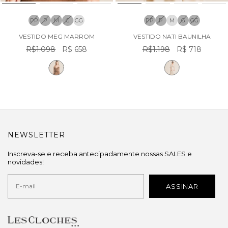
PP
P
M
G
GG
PP
P
M
G
GG
VESTIDO MEG MARROM
VESTIDO NATI BAUNILHA
R$1.098
R$ 658
R$1.198
R$ 718
NEWSLETTER
Inscreva-se e receba antecipadamente nossas SALES e
novidades!