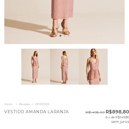
Início
>
Roupas
>
VESTIDOS
VESTIDO AMANDA LARANJA
R$898,80
R$1.498,00
6
x de
R$149,80
sem juros