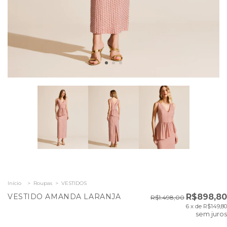
Início
>
Roupas
>
VESTIDOS
VESTIDO AMANDA LARANJA
R$898,80
R$1.498,00
6
x de
R$149,80
sem juros