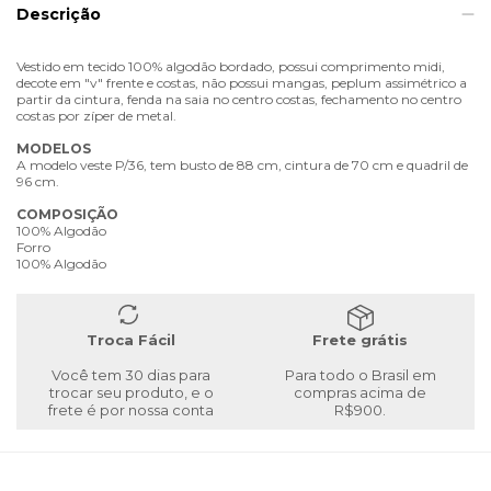
Descrição
Vestido em tecido 100% algodão bordado, possui comprimento midi,
decote em "v" frente e costas, não possui mangas, peplum assimétrico a
partir da cintura, fenda na saia no centro costas, fechamento no centro
costas por zíper de metal.
MODELOS
A modelo veste P/36, tem busto de 88 cm, cintura de 70 cm e quadril de
96 cm.
COMPOSIÇÃO
100% Algodão
Forro
100% Algodão
Troca Fácil
Frete grátis
Você tem 30 dias para
Para todo o Brasil em
trocar seu produto, e o
compras acima de
frete é por nossa conta
R$900.