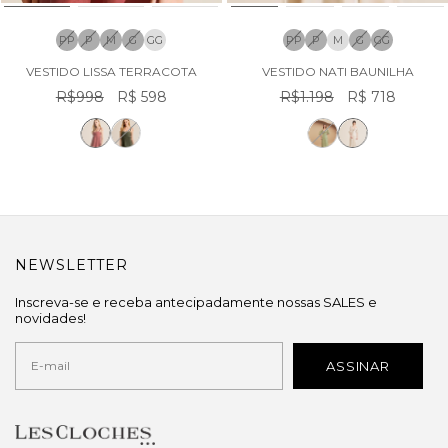
PP
P
M
G
GG
PP
P
M
G
GG
VESTIDO LISSA TERRACOTA
VESTIDO NATI BAUNILHA
R$998
R$ 598
R$1.198
R$ 718
NEWSLETTER
Inscreva-se e receba antecipadamente nossas SALES e
novidades!