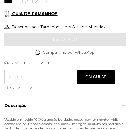
GUIA DE TAMANHOS
Descubra seu Tamanho
Guia de Medidas
Compartilhe por WhatsApp
SIMULE SEU FRETE
Entregas para o CEP:
ALTERAR CEP
CALCULAR
NÃO SEI MEU CEP
Descrição
Vestido em tecido 100% algodão bordado, possui comprimento midi,
decote em "v" frente e costas, não possui mangas, peplum assimétrico a
partir da cintura, fenda na saia no centro costas, fechamento no centro