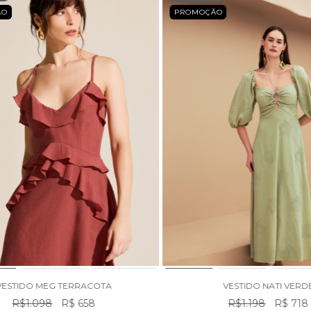
ÃO
PROMOÇÃO
VESTIDO MEG TERRACOTA
VESTIDO NATI VERD
R$1.098
R$ 658
R$1.198
R$ 718