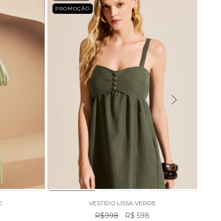
PROMOÇÃO
ESG
PRO
E
VESTIDO LISSA VERDE
R$998
R$ 598