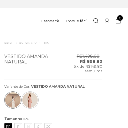
0
Cashback
Troque fácil
Início
>
Roupas
>
VESTIDOS
VESTIDO AMANDA
R$1.498,00
R$ 898,80
NATURAL
6
x de
R$149,80
sem juros
Variante de Cor:
VESTIDO AMANDA NATURAL
Tamanho:
PP
PP
P
M
G
GG