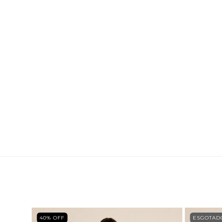
40
% OFF
ESGOTAD