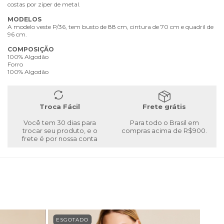
costas por zíper de metal.
MODELOS
A modelo veste P/36, tem busto de 88 cm, cintura de 70 cm e quadril de
96 cm.
COMPOSIÇÃO
100% Algodão
Forro
100% Algodão
Troca Fácil
Frete grátis
Você tem 30 dias para
Para todo o Brasil em
trocar seu produto, e o
compras acima de R$900.
frete é por nossa conta
ESGOTADO