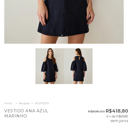
Início
>
Roupas
>
VESTIDOS
VESTIDO ANA AZUL
R$418,80
R$698,00
MARINHO
6
x de
R$69,80
sem juros