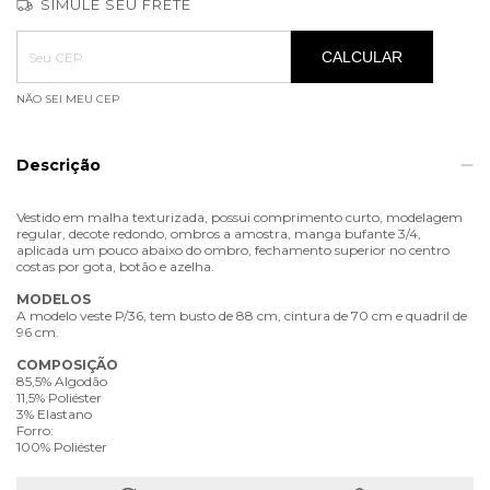
SIMULE SEU FRETE
Entregas para o CEP:
ALTERAR CEP
CALCULAR
NÃO SEI MEU CEP
Descrição
Vestido em malha texturizada, possui comprimento curto, modelagem
regular, decote redondo, ombros a amostra, manga bufante 3/4,
aplicada um pouco abaixo do ombro, fechamento superior no centro
costas por gota, botão e azelha.
MODELOS
A modelo veste P/36, tem busto de 88 cm, cintura de 70 cm e quadril de
96 cm.
COMPOSIÇÃO
85,5% Algodão
11,5% Poliéster
3% Elastano
Forro:
100% Poliéster