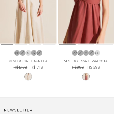
PP
P
M
G
GG
PP
P
M
G
GG
VESTIDO NATI BAUNILHA
VESTIDO LISSA TERRACOTA
R$1.198
R$ 718
R$998
R$ 598
NEWSLETTER