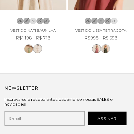
PP
P
M
G
GG
PP
P
M
G
GG
VESTIDO NATI BAUNILHA
VESTIDO LISSA TERRACOTA
R$1.198
R$ 718
R$998
R$ 598
NEWSLETTER
Inscreva-se e receba antecipadamente nossas SALES e
novidades!