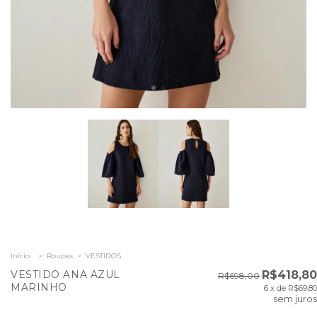
Início
>
Roupas
>
VESTIDOS
VESTIDO ANA AZUL
R$418,80
R$698,00
MARINHO
6
x de
R$69,80
sem juros