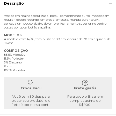
Descrição
Vestido em malha texturizada, possui comprimento curto, modelagem
regular, decote redondo, ombros a amostra, manga bufante 3/4,
aplicada um pouco abaixo do ombro, fechamento superior no centro
costas por gota, botão e azelha.
MODELOS
A modelo veste P/36, tem busto de 88 cm, cintura de 70 cm e quadril de
96 cm.
COMPOSIÇÃO
85,5% Algodão
11,5% Poliéster
3% Elastano
Forro:
100% Poliéster
Troca Fácil
Frete grátis
Você tem 30 dias para
Para todo o Brasil em
trocar seu produto, e o
compras acima de
frete é por nossa conta
R$900.