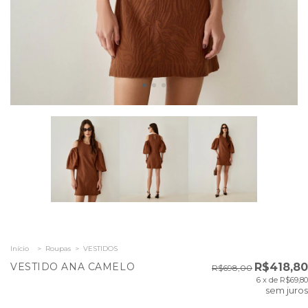
Início
>
Roupas
>
VESTIDOS
VESTIDO ANA CAMELO
R$418,80
R$698,00
6
x de
R$69,80
sem juros