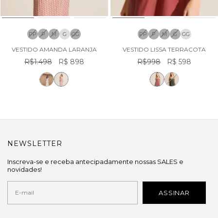
PP
P
M
G
GG
PP
P
M
G
GG
VESTIDO AMANDA LARANJA
VESTIDO LISSA TERRACOTA
R$1.498
R$ 898
R$998
R$ 598
NEWSLETTER
Inscreva-se e receba antecipadamente nossas SALES e
novidades!