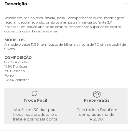
Descrição
Vestido em malha texturizada, possui comprimento curto, modelagem
regular, decote redondo, ombros a amostra, manga bufante 3/4,
aplicada um pouco abaixo do ombro, fechamento superior no centro
costas por gota, botão e azelha.
MODELOS
A modelo veste P/36, tem busto de 88 cm, cintura de 70 cm e quadril de
96 cm.
COMPOSIÇÃO
85,5% Algodão
11,5% Poliéster
3% Elastano
Forro:
100% Poliéster
Troca Fácil
Frete grátis
Você tem 30 dias para
Para todo o Brasil em
trocar seu produto, e o
compras acima de
frete é por nossa conta
R$900.