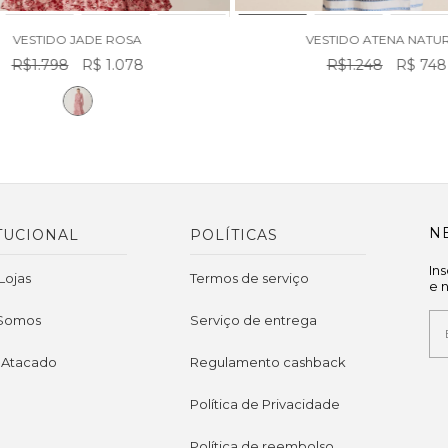
VESTIDO JADE ROSA
VESTIDO ATENA NATU
R$1.798
R$ 1.078
R$1.248
R$ 748
N
TUCIONAL
POLÍTICAS
In
Lojas
Termos de serviço
e 
Somos
Serviço de entrega
 Atacado
Regulamento cashback
Política de Privacidade
Política de reembolso