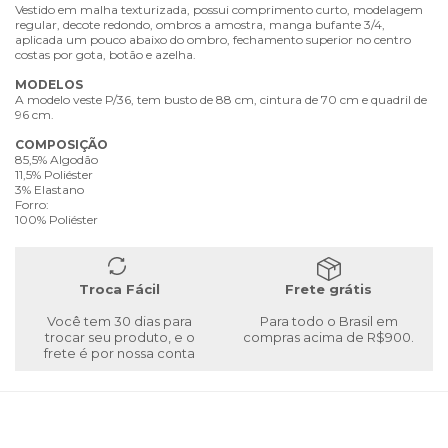
Vestido em malha texturizada, possui comprimento curto, modelagem
regular, decote redondo, ombros a amostra, manga bufante 3/4,
aplicada um pouco abaixo do ombro, fechamento superior no centro
costas por gota, botão e azelha.
MODELOS
A modelo veste P/36, tem busto de 88 cm, cintura de 70 cm e quadril de
96 cm.
COMPOSIÇÃO
85,5% Algodão
11,5% Poliéster
3% Elastano
Forro:
100% Poliéster
Troca Fácil
Frete grátis
Você tem 30 dias para
Para todo o Brasil em
trocar seu produto, e o
compras acima de R$900.
frete é por nossa conta