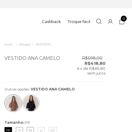
0
Cashback
Troque fácil
Início
>
Roupas
>
VESTIDOS
VESTIDO ANA CAMELO
R$698,00
R$418,80
6
x de
R$69,80
sem juros
Outras opções:
VESTIDO ANA CAMELO
Tamanho:
PP
PP
P
M
G
GG