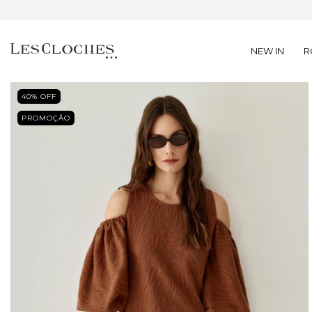
NEW IN
R
40
% OFF
PROMOÇÃO