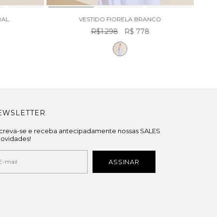
RAL
VESTIDO FIORELA BRANCO
R$1.298
R$ 778
EWSLETTER
screva-se e receba antecipadamente nossas SALES
novidades!