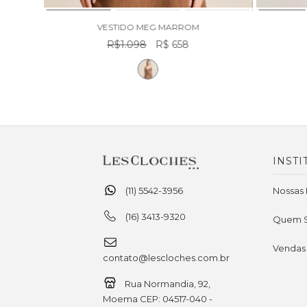
VESTIDO MEG MARROM
R$1.098
R$ 658
INSTI
(11) 5542-3956
Nossas 
(16) 3413-9320
Quem 
Vendas
contato@lescloches.com.br
Rua Normandia, 92,
Moema CEP: 04517-040 -