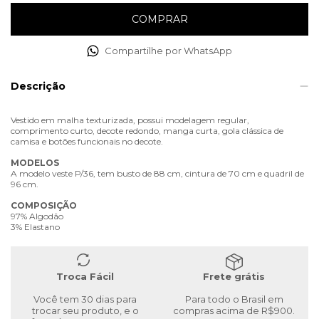
Compartilhe por WhatsApp
Descrição
Vestido em malha texturizada, possui modelagem regular,
comprimento curto, decote redondo, manga curta, gola clássica de
camisa e botões funcionais no decote.
MODELOS
A modelo veste P/36, tem busto de 88 cm, cintura de 70 cm e quadril de
96 cm.
COMPOSIÇÃO
97% Algodão
3% Elastano
Troca Fácil
Frete grátis
Você tem 30 dias para
Para todo o Brasil em
trocar seu produto, e o
compras acima de R$900.