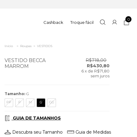
0
Cashback
Troque fácil
Início
>
Roupas
>
VESTIDOS
VESTIDO BECCA
R$718,00
R$430,80
MARROM
6
x de
R$71,80
sem juros
Tamanho:
G
PP
P
M
G
GG
GUIA DE TAMANHOS
Descubra seu Tamanho
Guia de Medidas