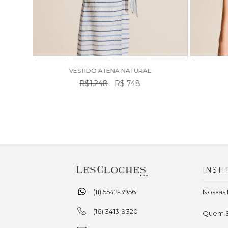
VESTIDO ATENA NATURAL
R$1.248
R$ 748
INSTI
(11) 5542-3956
Nossas 
(16) 3413-9320
Quem 