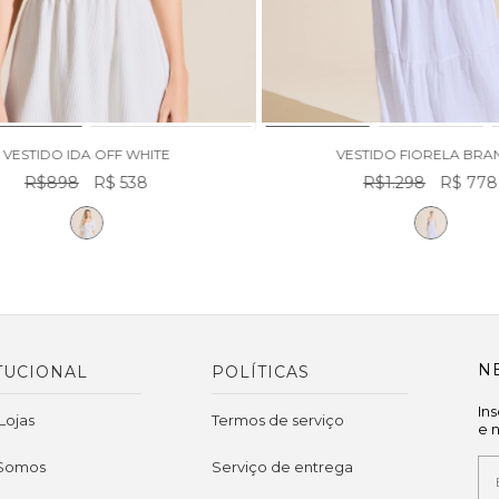
VESTIDO IDA OFF WHITE
VESTIDO FIORELA BR
R$898
R$ 538
R$1.298
R$ 778
N
TUCIONAL
POLÍTICAS
In
Lojas
Termos de serviço
e 
Somos
Serviço de entrega