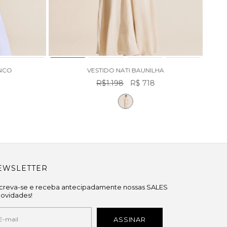
ANCO
VESTIDO NATI BAUNILHA
R$1.198
R$ 718
EWSLETTER
screva-se e receba antecipadamente nossas SALES
novidades!