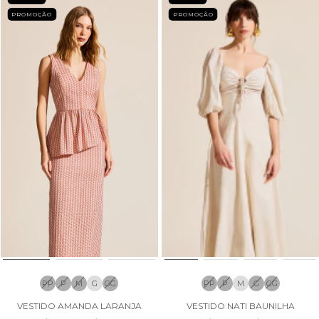
PROMOÇÃO
PROMOÇÃO
PP
P
M
G
GG
PP
P
M
G
GG
VESTIDO AMANDA LARANJA
VESTIDO NATI BAUNILHA