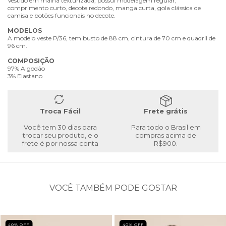
Vestido em malha texturizada, possui modelagem regular,
comprimento curto, decote redondo, manga curta, gola clássica de
camisa e botões funcionais no decote.
MODELOS
A modelo veste P/36, tem busto de 88 cm, cintura de 70 cm e quadril de
96 cm.
COMPOSIÇÃO
97% Algodão
3% Elastano
Troca Fácil
Frete grátis
Você tem 30 dias para
Para todo o Brasil em
trocar seu produto, e o
compras acima de
frete é por nossa conta
R$900.
VOCÊ TAMBÉM PODE GOSTAR
40
% OFF
40
% OFF