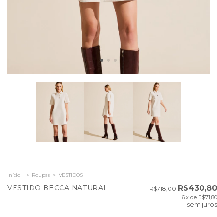
Início
>
Roupas
>
VESTIDOS
VESTIDO BECCA NATURAL
R$430,80
R$718,00
6
x de
R$71,80
sem juros