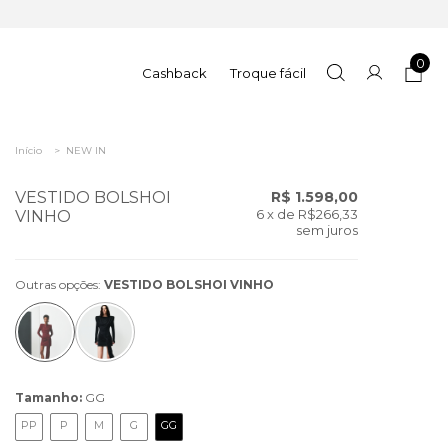
0
Cashback
Troque fácil
Início
>
NEW IN
VESTIDO BOLSHOI
R$ 1.598,00
6
x de
R$266,33
VINHO
sem juros
Outras opções:
VESTIDO BOLSHOI VINHO
Tamanho:
GG
PP
P
M
G
GG