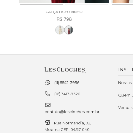
CALÇA LICEU VINHO
R$ 798
INSTI
(11) 5542-3956
Nossas 
(16) 3413-9320
Quem 
Vendas
contato@lescloches.com.br
Rua Normandia, 92,
Moema CEP: 04517-040 -