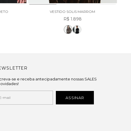
RETO
VESTIDO SOLIS MARROM
R$ 1.898
EWSLETTER
screva-se e receba antecipadamente nossas SALES
novidades!