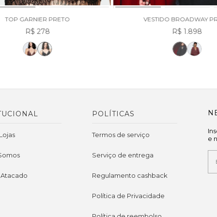
TOP GARNIER PRETO
VESTIDO BROADWAY P
R$ 278
R$ 1.898
N
TUCIONAL
POLÍTICAS
In
Lojas
Termos de serviço
e 
Somos
Serviço de entrega
 Atacado
Regulamento cashback
Política de Privacidade
Política de reembolso