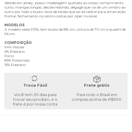
Vestido em jersey, possui modelagem ajustada ao corpo, comprimento
curto, mangas longas, decote redondo, degagê que vai de um ombro ao
outro por todo o busto, faixa de tecido que sai da lateral para amarração
frontal, fechamento no centro costas por zíper invisível.
MODELOS
A modelo veste P/36, tem busto de 88 cm, cintura de 70 cm e quadril de
96 cm.
COMPOSIÇÃO
94% Viscose
6% Elastano
Forro:
85% Poliamida
15% Elastano
Troca Fácil
Frete grátis
Você tem 30 dias para
Para todo o Brasil em
trocar seu produto, e o
compras acima de R$900.
frete é por nossa conta