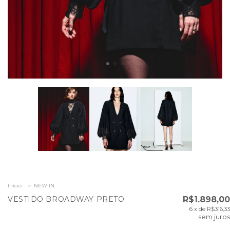
Início
>
NEW IN
VESTIDO BROADWAY PRETO
R$1.898,00
6
x de
R$316,33
sem juros