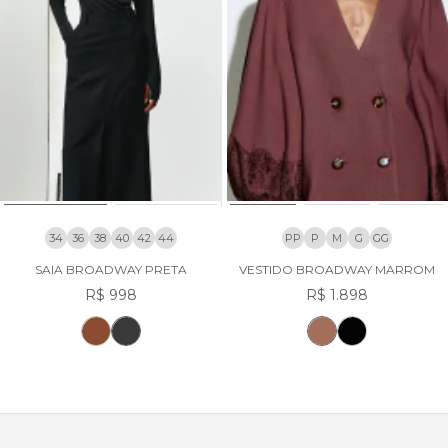
34
36
38
40
42
44
PP
P
M
G
GG
SAIA BROADWAY PRETA
VESTIDO BROADWAY MARROM
R$ 998
R$ 1.898