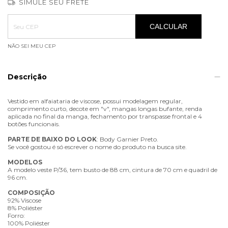
SIMULE SEU FRETE
Entregas para o CEP:
ALTERAR CEP
CALCULAR
NÃO SEI MEU CEP
Descrição
Vestido em alfaiataria de viscose, possui modelagem regular,
comprimento curto, decote em "v", mangas longas bufante, renda
aplicada no final da manga, fechamento por transpasse frontal e 4
botões funcionais.
PARTE
DE
BAIXO
DO
LOOK
: Body Garnier Preto.
Se você gostou é só escrever o nome do produto na busca site.
MODELOS
A modelo veste P/36, tem busto de 88 cm, cintura de 70 cm e quadril de
96 cm.
COMPOSIÇÃO
92% Viscose
8% Poliéster
Forro:
100% Poliéster