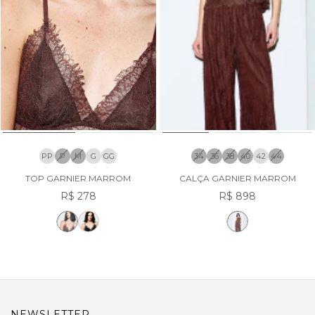
PP
P
M
G
GG
34
36
38
40
42
44
TOP GARNIER MARROM
CALÇA GARNIER MARROM
R$ 278
R$ 898
NEWSLETTER