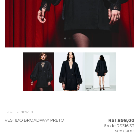
Início
>
NEW IN
VESTIDO BROADWAY PRETO
R$1.898,00
6
x de
R$316,33
sem juros