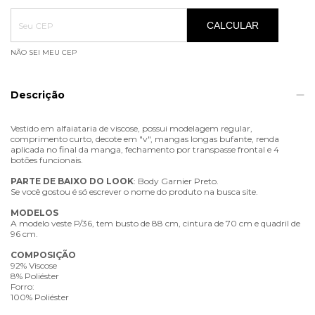
Entregas para o CEP:
ALTERAR CEP
CALCULAR
NÃO SEI MEU CEP
Descrição
Vestido em alfaiataria de viscose, possui modelagem regular,
comprimento curto, decote em "v", mangas longas bufante, renda
aplicada no final da manga, fechamento por transpasse frontal e 4
botões funcionais.
PARTE
DE
BAIXO
DO
LOOK
: Body Garnier Preto.
Se você gostou é só escrever o nome do produto na busca site.
MODELOS
A modelo veste P/36, tem busto de 88 cm, cintura de 70 cm e quadril de
96 cm.
COMPOSIÇÃO
92% Viscose
8% Poliéster
Forro:
100% Poliéster