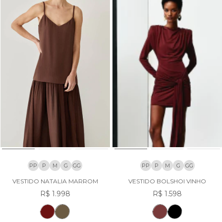
PP
P
M
G
GG
PP
P
M
G
GG
VESTIDO NATALIA MARROM
VESTIDO BOLSHOI VINHO
R$ 1.998
R$ 1.598