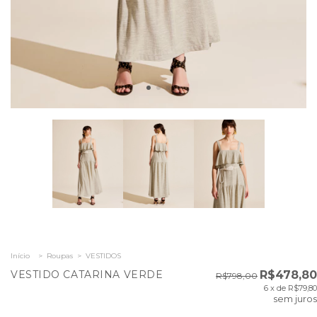
Início
>
Roupas
>
VESTIDOS
VESTIDO CATARINA VERDE
R$478,80
R$798,00
6
x de
R$79,80
sem juros