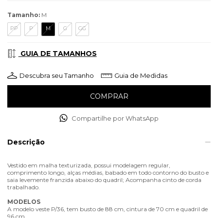
Tamanho:
M
PP
P
M
G
GG
GUIA DE TAMANHOS
Descubra seu Tamanho
Guia de Medidas
Compartilhe por WhatsApp
Descrição
Vestido em malha texturizada, possui modelagem regular,
comprimento longo, alças médias, babado em todo contorno do busto e
saia levemente franzida abaixo do quadril; Acompanha cinto de corda
trabalhado.
MODELOS
A modelo veste P/36, tem busto de 88 cm, cintura de 70 cm e quadril de
96 cm.