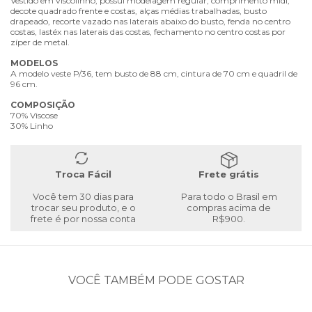
Vestido em viscolinho, possui modelagem regular, comprimento midi,
decote quadrado frente e costas, alças médias trabalhadas, busto
drapeado, recorte vazado nas laterais abaixo do busto, fenda no centro
costas, lastéx nas laterais das costas, fechamento no centro costas por
zíper de metal.
MODELOS
A modelo veste P/36, tem busto de 88 cm, cintura de 70 cm e quadril de
96 cm.
COMPOSIÇÃO
70% Viscose
30% Linho
Troca Fácil
Frete grátis
Você tem 30 dias para
Para todo o Brasil em
trocar seu produto, e o
compras acima de
frete é por nossa conta
R$900.
VOCÊ TAMBÉM PODE GOSTAR