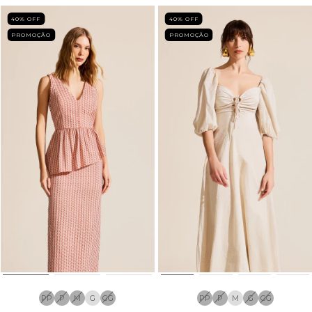
40
% OFF
40
% OFF
PROMOÇÃO
PROMOÇÃO
PP
P
M
G
GG
PP
P
M
G
GG