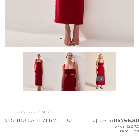
+3
Início
>
Roupas
>
VESTIDOS
VESTIDO CATH VERMELHO
R$766,80
R$1.278,00
6
x de
R$127,80
sem juros