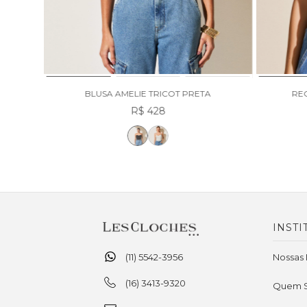
INHO
BLUSA AMELIE TRICOT PRETA
REG
R$ 428
INSTI
(11) 5542-3956
Nossas 
(16) 3413-9320
Quem 