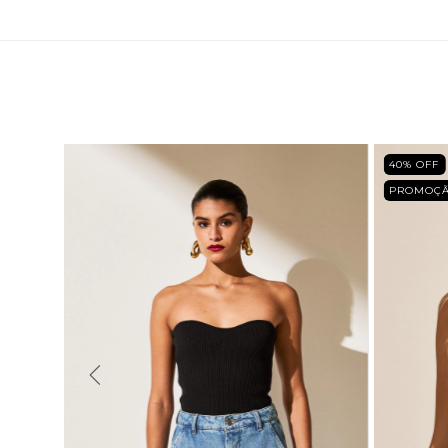
40
% OFF
PROMOÇ