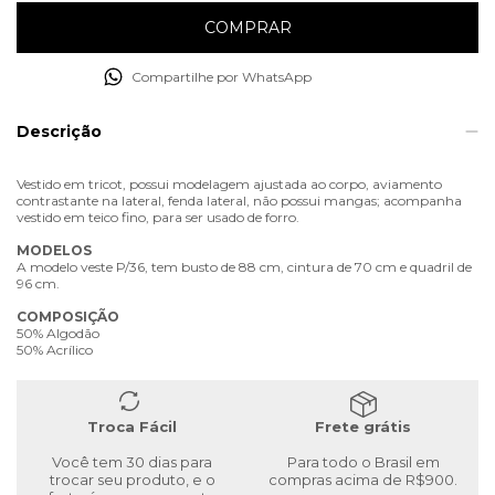
Compartilhe por WhatsApp
Descrição
Vestido em tricot, possui modelagem ajustada ao corpo, aviamento
contrastante na lateral, fenda lateral, não possui mangas; acompanha
vestido em teico fino, para ser usado de forro.
MODELOS
A modelo veste P/36, tem busto de 88 cm, cintura de 70 cm e quadril de
96 cm.
COMPOSIÇÃO
50% Algodão
50% Acrílico
Troca Fácil
Frete grátis
Você tem 30 dias para
Para todo o Brasil em
trocar seu produto, e o
compras acima de R$900.