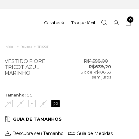
0
Cashback
Troque fácil
Início
>
Roupas
>
TRICOT
VESTIDO FIORE
R$1.598,00
R$639,20
TRICOT AZUL
6
x de
R$106,53
MARINHO
sem juros
Tamanho:
GG
PP
P
M
G
GG
GUIA DE TAMANHOS
Descubra seu Tamanho
Guia de Medidas