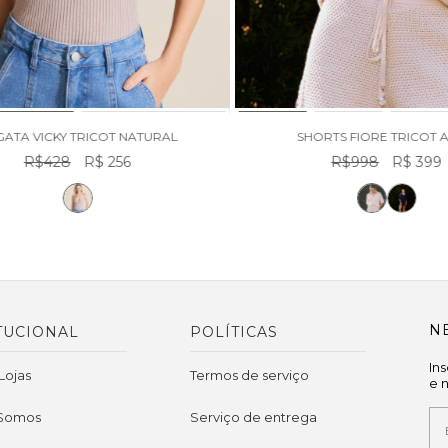
ATA VICKY TRICOT NATURAL
SHORTS FIORE TRICOT A
R$428
R$ 256
R$998
R$ 399
N
TUCIONAL
POLÍTICAS
In
Lojas
Termos de serviço
e 
Somos
Serviço de entrega