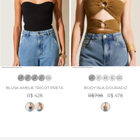
PP
P
M
G
GG
PP
P
M
G
GG
BLUSA AMELIE TRICOT PRETA
BODY ISLA DOURADO
R$ 428
R$798
R$ 478