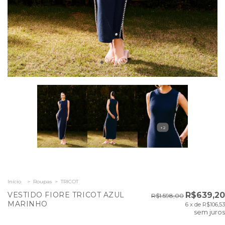
+2
Início
>
Roupas
>
TRICOT
VESTIDO FIORE TRICOT AZUL
R$639,20
R$1.598,00
MARINHO
6
x de
R$106,53
sem juros