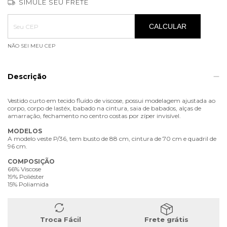
SIMULE SEU FRETE
Entregas para o CEP:
ALTERAR CEP
CALCULAR
NÃO SEI MEU CEP
Descrição
Vestido curto em tecido fluído de viscose, possui modelagem ajustada ao
corpo, corpo de lastéx, babado na cintura, saia de babados, alças de
amarração, fechamento no centro costas por zíper invisível.
MODELOS
A modelo veste P/36, tem busto de 88 cm, cintura de 70 cm e quadril de
96 cm.
COMPOSIÇÃO
66% Viscose
19% Poliéster
15% Poliamida
Troca Fácil
Frete grátis