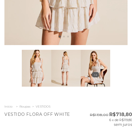
+2
Início
>
Roupas
>
VESTIDOS
VESTIDO FLORA OFF WHITE
R$718,80
R$1.198,00
6
x de
R$119,80
sem juros