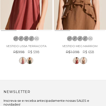
PP
P
M
G
GG
PP
P
M
G
GG
VESTIDO LISSA TERRACOTA
VESTIDO MEG MARROM
R$998
R$ 598
R$1.098
R$ 658
NEWSLETTER
Inscreva-se e receba antecipadamente nossas SALES e
novidades!