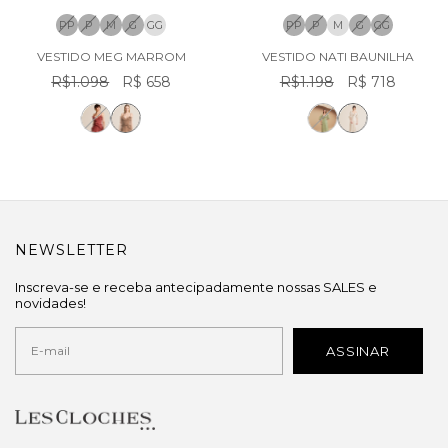
PP
P
M
G
GG
PP
P
M
G
GG
VESTIDO MEG MARROM
VESTIDO NATI BAUNILHA
R$1.098
R$ 658
R$1.198
R$ 718
NEWSLETTER
Inscreva-se e receba antecipadamente nossas SALES e
novidades!