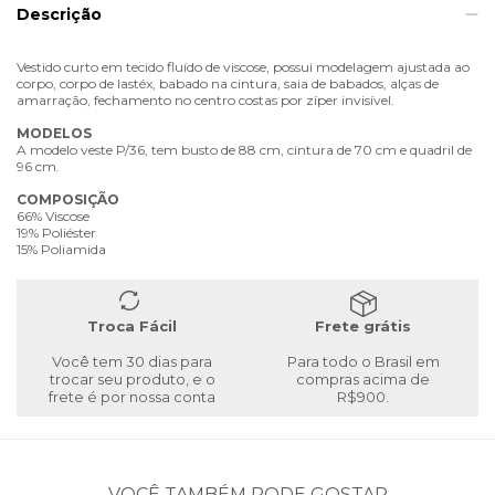
Descrição
Vestido curto em tecido fluído de viscose, possui modelagem ajustada ao
corpo, corpo de lastéx, babado na cintura, saia de babados, alças de
amarração, fechamento no centro costas por zíper invisível.
MODELOS
A modelo veste P/36, tem busto de 88 cm, cintura de 70 cm e quadril de
96 cm.
COMPOSIÇÃO
66% Viscose
19% Poliéster
15% Poliamida
Troca Fácil
Frete grátis
Você tem 30 dias para
Para todo o Brasil em
trocar seu produto, e o
compras acima de
frete é por nossa conta
R$900.
VOCÊ TAMBÉM PODE GOSTAR