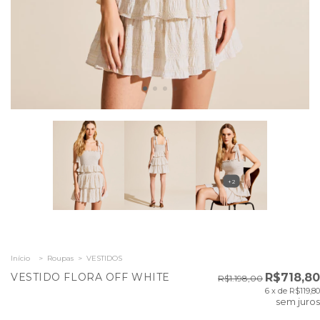
+2
Início
>
Roupas
>
VESTIDOS
VESTIDO FLORA OFF WHITE
R$718,80
R$1.198,00
6
x de
R$119,80
sem juros