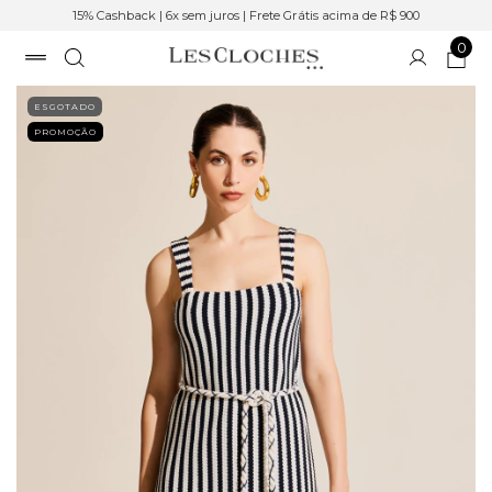
15% Cashback | 6x sem juros | Frete Grátis acima de R$ 900
0
ESGOTADO
PROMOÇÃO