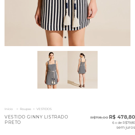
Início
>
Roupas
>
VESTIDOS
VESTIDO GINNY LISTRADO
R$ 478,80
R$798,00
PRETO
6
x de
R$79,80
sem juros