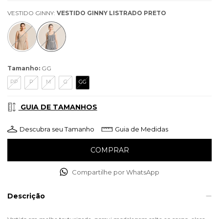
VESTIDO GINNY:
VESTIDO GINNY LISTRADO PRETO
Tamanho:
GG
PP
P
M
G
GG
GUIA DE TAMANHOS
Descubra seu Tamanho
Guia de Medidas
Compartilhe por WhatsApp
Descrição