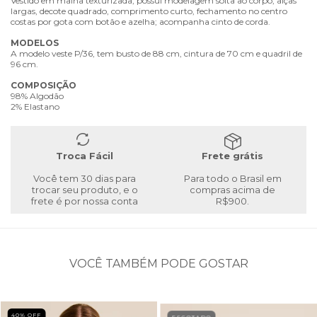
Vestido em malha texturizada, possui modelagem solta ao corpo, alças
largas, decote quadrado, comprimento curto, fechamento no centro
costas por gota com botão e azelha; acompanha cinto de corda.
MODELOS
A modelo veste P/36, tem busto de 88 cm, cintura de 70 cm e quadril de
96 cm.
COMPOSIÇÃO
98% Algodão
2% Elastano
Troca Fácil
Frete grátis
Você tem 30 dias para
Para todo o Brasil em
trocar seu produto, e o
compras acima de
frete é por nossa conta
R$900.
VOCÊ TAMBÉM PODE GOSTAR
40
% OFF
ESGOTADO