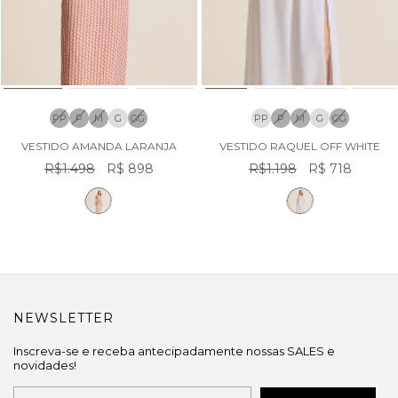
PP
P
M
G
GG
PP
P
M
G
GG
VESTIDO AMANDA LARANJA
VESTIDO RAQUEL OFF WHITE
R$1.498
R$ 898
R$1.198
R$ 718
NEWSLETTER
Inscreva-se e receba antecipadamente nossas SALES e
novidades!