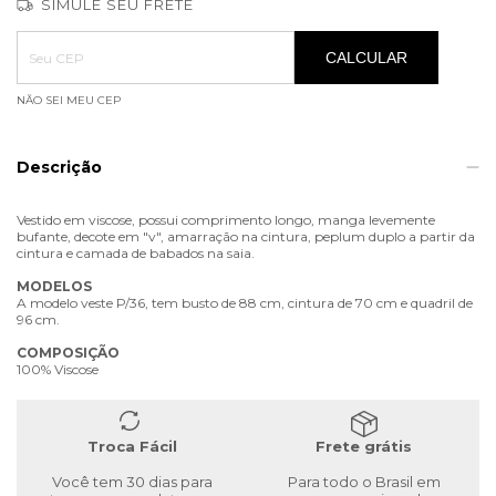
SIMULE SEU FRETE
Entregas para o CEP:
ALTERAR CEP
CALCULAR
NÃO SEI MEU CEP
Descrição
Vestido em viscose, possui comprimento longo, manga levemente
bufante, decote em "v", amarração na cintura, peplum duplo a partir da
cintura e camada de babados na saia.
MODELOS
A modelo veste P/36, tem busto de 88 cm, cintura de 70 cm e quadril de
96 cm.
COMPOSIÇÃO
100% Viscose
Troca Fácil
Frete grátis
Você tem 30 dias para
Para todo o Brasil em