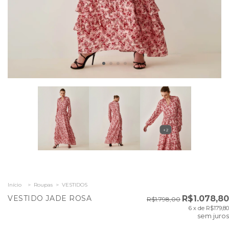
+2
Início
>
Roupas
>
VESTIDOS
VESTIDO JADE ROSA
R$1.078,80
R$1.798,00
6
x de
R$179,80
sem juros