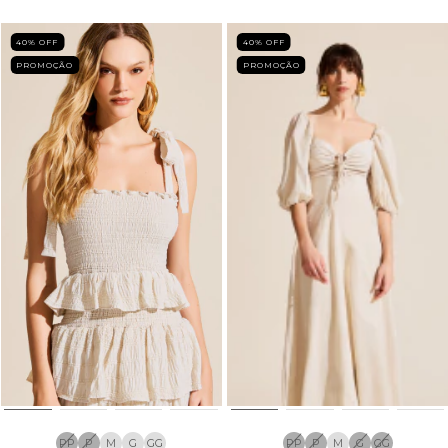
40
% OFF
40
% OFF
PROMOÇÃO
PROMOÇÃO
PP
P
M
G
GG
PP
P
M
G
GG