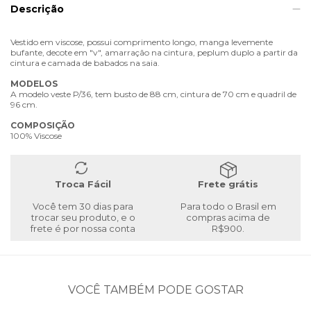
Descrição
Vestido em viscose, possui comprimento longo, manga levemente
bufante, decote em "v", amarração na cintura, peplum duplo a partir da
cintura e camada de babados na saia.
MODELOS
A modelo veste P/36, tem busto de 88 cm, cintura de 70 cm e quadril de
96 cm.
COMPOSIÇÃO
100% Viscose
Troca Fácil
Frete grátis
Você tem 30 dias para
Para todo o Brasil em
trocar seu produto, e o
compras acima de
frete é por nossa conta
R$900.
VOCÊ TAMBÉM PODE GOSTAR