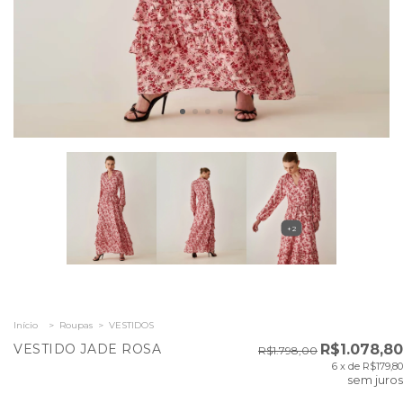
+2
Início
>
Roupas
>
VESTIDOS
VESTIDO JADE ROSA
R$1.078,80
R$1.798,00
6
x de
R$179,80
sem juros