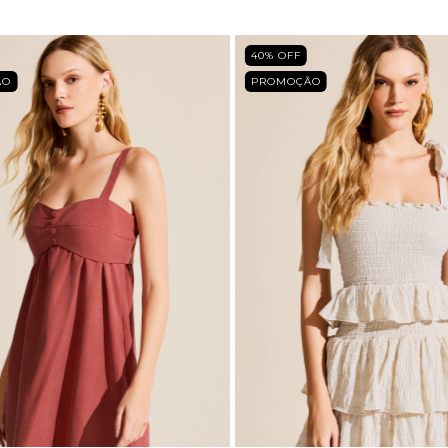
F
40
% OFF
OÇÃO
PROMOÇÃO