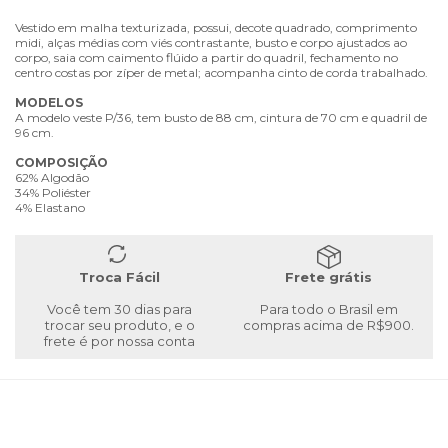
Vestido em malha texturizada, possui, decote quadrado, comprimento
midi, alças médias com viés contrastante, busto e corpo ajustados ao
corpo, saia com caimento flúido a partir do quadril, fechamento no
centro costas por zíper de metal; acompanha cinto de corda trabalhado.
MODELOS
A modelo veste P/36, tem busto de 88 cm, cintura de 70 cm e quadril de
96 cm.
COMPOSIÇÃO
62% Algodão
34% Poliéster
4% Elastano
Troca Fácil
Frete grátis
Você tem 30 dias para
Para todo o Brasil em
trocar seu produto, e o
compras acima de R$900.
frete é por nossa conta