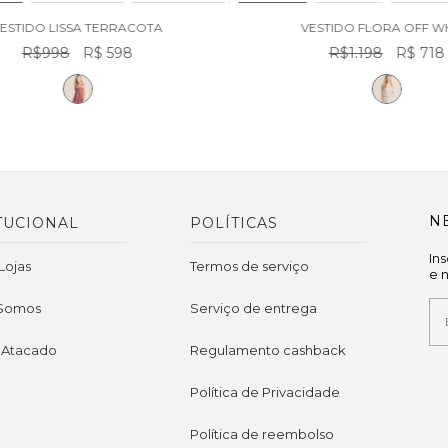
VESTIDO FLORA OFF WHITE
VESTIDO EVA RO
R$1.198
R$ 718
R$1.598
R$ 9
N
TUCIONAL
POLÍTICAS
In
Lojas
Termos de serviço
e 
Somos
Serviço de entrega
 Atacado
Regulamento cashback
Política de Privacidade
Política de reembolso