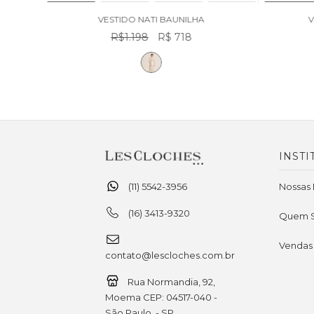
VESTIDO LISSA TERRACOTA
R$998
R$ 598
INSTI
(11) 5542-3956
Nossas 
(16) 3413-9320
Quem 
Vendas
contato@lescloches.com.br
Rua Normandia, 92,
Moema CEP: 04517-040 -
São Paulo, - SP