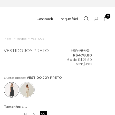
0
Cashback
Troque fácil
Início
>
Roupas
>
VESTIDOS
VESTIDO JOY PRETO
R$798,00
R$478,80
6
x de
R$79,80
sem juros
Outras opções:
VESTIDO JOY PRETO
Tamanho:
GG
PP
P
M
G
GG