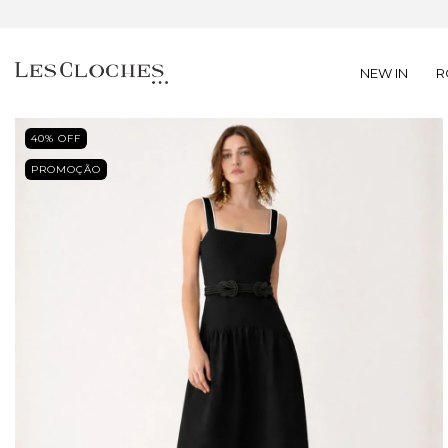
NEW IN
R
40
% OFF
PROMOÇÃO