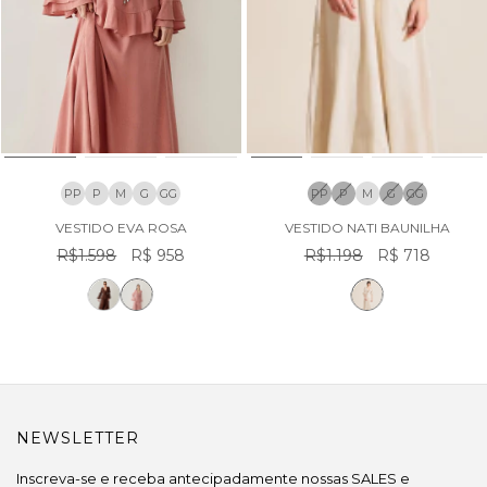
PP
P
M
G
GG
PP
P
M
G
GG
VESTIDO EVA ROSA
VESTIDO NATI BAUNILHA
R$1.598
R$ 958
R$1.198
R$ 718
NEWSLETTER
Inscreva-se e receba antecipadamente nossas SALES e