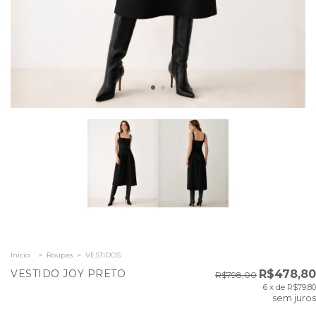
Início
>
Roupas
>
VESTIDOS
VESTIDO JOY PRETO
R$478,80
R$798,00
6
x de
R$79,80
sem juros