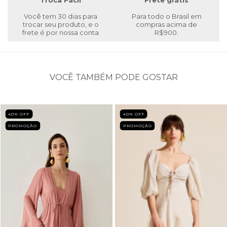
Troca Fácil
Frete grátis
Você tem 30 dias para
Para todo o Brasil em
trocar seu produto, e o
compras acima de
frete é por nossa conta
R$900.
VOCÊ TAMBÉM PODE GOSTAR
40
% OFF
40
% OFF
PROMOÇÃO
PROMOÇÃO