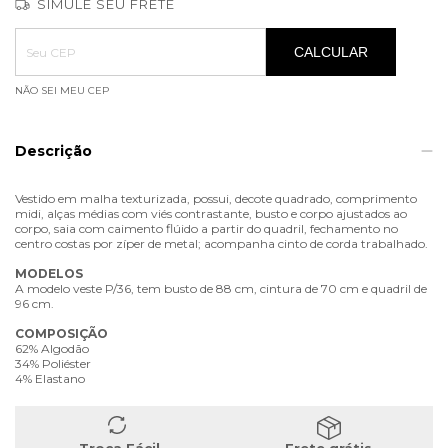
SIMULE SEU FRETE
Entregas para o CEP:
ALTERAR CEP
CALCULAR
NÃO SEI MEU CEP
Descrição
Vestido em malha texturizada, possui, decote quadrado, comprimento
midi, alças médias com viés contrastante, busto e corpo ajustados ao
corpo, saia com caimento flúido a partir do quadril, fechamento no
centro costas por zíper de metal; acompanha cinto de corda trabalhado.
MODELOS
A modelo veste P/36, tem busto de 88 cm, cintura de 70 cm e quadril de
96 cm.
COMPOSIÇÃO
62% Algodão
34% Poliéster
4% Elastano