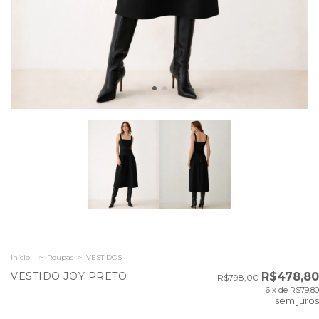
Início
>
Roupas
>
VESTIDOS
VESTIDO JOY PRETO
R$478,80
R$798,00
6
x de
R$79,80
sem juros