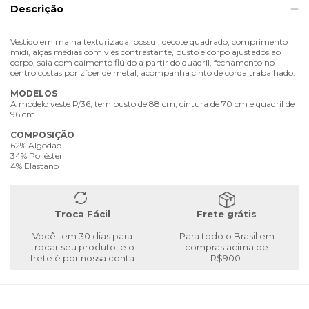
Descrição
Vestido em malha texturizada, possui, decote quadrado, comprimento
midi, alças médias com viés contrastante, busto e corpo ajustados ao
corpo, saia com caimento flúido a partir do quadril, fechamento no
centro costas por zíper de metal; acompanha cinto de corda trabalhado.
MODELOS
A modelo veste P/36, tem busto de 88 cm, cintura de 70 cm e quadril de
96 cm.
COMPOSIÇÃO
62% Algodão
34% Poliéster
4% Elastano
Troca Fácil
Frete grátis
Você tem 30 dias para
Para todo o Brasil em
trocar seu produto, e o
compras acima de
frete é por nossa conta
R$900.