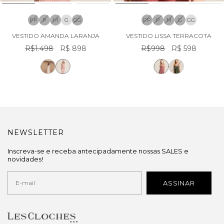
PP
P
M
G
GG
PP
P
M
G
GG
VESTIDO AMANDA LARANJA
VESTIDO LISSA TERRACOTA
R$1.498
R$ 898
R$998
R$ 598
NEWSLETTER
Inscreva-se e receba antecipadamente nossas SALES e
novidades!