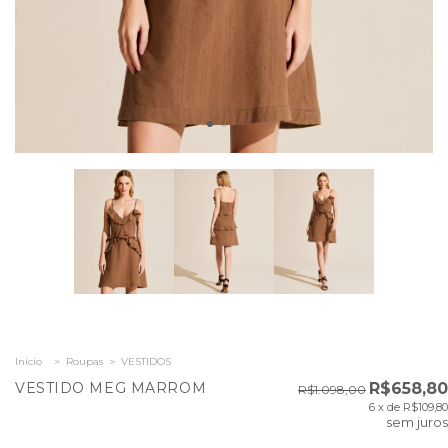
Início
>
Roupas
>
VESTIDOS
VESTIDO MEG MARROM
R$658,80
R$1.098,00
6
x de
R$109,80
sem juros