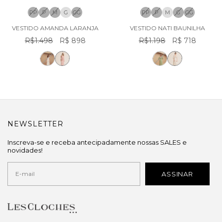
PP
P
M
G
GG
PP
P
M
G
GG
VESTIDO AMANDA LARANJA
VESTIDO NATI BAUNILHA
R$1.498
R$ 898
R$1.198
R$ 718
NEWSLETTER
Inscreva-se e receba antecipadamente nossas SALES e
novidades!