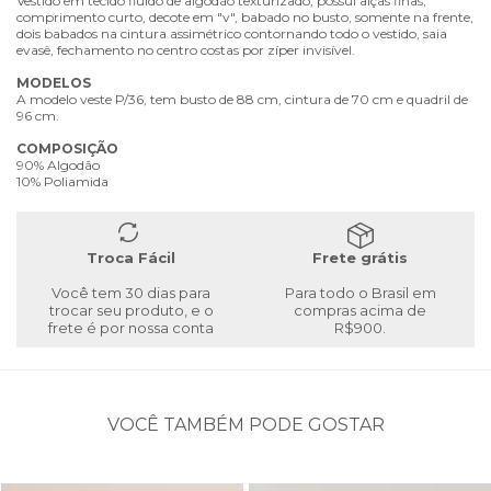
Vestido em tecido fluído de algodão texturizado, possui alças finas,
comprimento curto, decote em "v", babado no busto, somente na frente,
dois babados na cintura assimétrico contornando todo o vestido, saia
evasê, fechamento no centro costas por zíper invisível.
MODELOS
A modelo veste P/36, tem busto de 88 cm, cintura de 70 cm e quadril de
96 cm.
COMPOSIÇÃO
90% Algodão
10% Poliamida
Troca Fácil
Frete grátis
Você tem 30 dias para
Para todo o Brasil em
trocar seu produto, e o
compras acima de
frete é por nossa conta
R$900.
VOCÊ TAMBÉM PODE GOSTAR