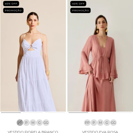
40
% OFF
40
% OFF
PROMOÇÃO
PROMOÇÃO
PP
P
M
G
GG
PP
P
M
G
GG
VESTIDO FIORELA BRANCO
VESTIDO EVA ROSA