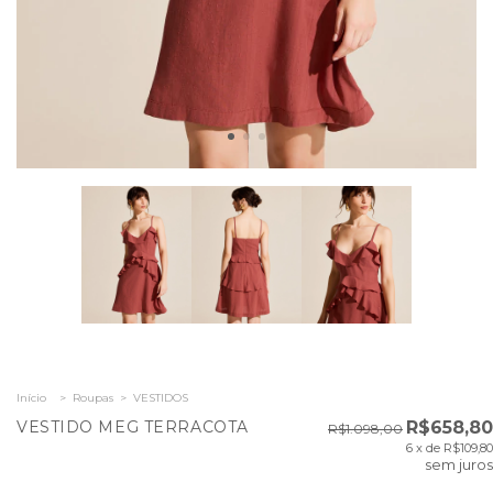
Início
>
Roupas
>
VESTIDOS
VESTIDO MEG TERRACOTA
R$658,80
R$1.098,00
6
x de
R$109,80
sem juros