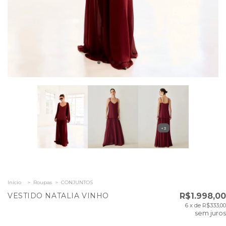
+3
Início
>
Roupas
>
CONJUNTOS
VESTIDO NATALIA VINHO
R$1.998,00
6
x de
R$333,00
sem juros