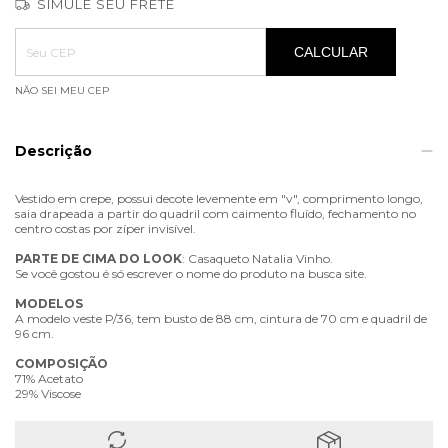
SIMULE SEU FRETE
Entregas para o CEP:
ALTERAR CEP
CALCULAR
NÃO SEI MEU CEP
Descrição
Vestido em crepe, possui decote levemente em "v", comprimento longo,
saia drapeada a partir do quadril com caimento fluído, fechamento no
centro costas por zíper invisível.
PARTE
DE
CIMA
DO
LOOK
: Casaqueto Natalia Vinho.
Se você gostou é só escrever o nome do produto na busca site.
MODELOS
A modelo veste P/36, tem busto de 88 cm, cintura de 70 cm e quadril de
96 cm.
COMPOSIÇÃO
71% Acetato
29% Viscose