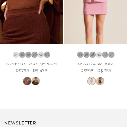
34
36
38
40
42
44
34
36
38
40
42
44
SAIA HELO TRICOT MARROM
SAIA CLAUDIA ROSA
R$798
R$ 478
R$598
R$ 358
NEWSLETTER