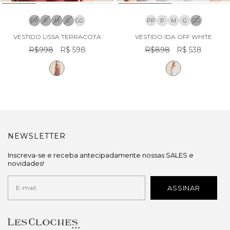
PP
P
M
G
GG
PP
P
M
G
GG
VESTIDO LISSA TERRACOTA
VESTIDO IDA OFF WHITE
R$998
R$ 598
R$898
R$ 538
NEWSLETTER
Inscreva-se e receba antecipadamente nossas SALES e
novidades!