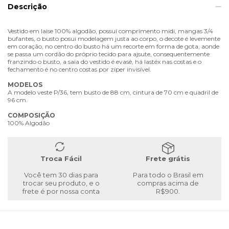
Descrição
Vestido em laise 100% algodão, possui comprimento midi, mangas 3/4
bufantes, o busto posui modelagem justa ao corpo, o decote é levemente
em coração, no centro do busto há um recorte em forma de gota, aonde
se passa um cordão do próprio tecido para ajsute, consequentemente
franzindo o busto, a saia do vestido é evasê, há lastéx nas costas e o
fechamento é no centro costas por zíper invisível.
MODELOS
A modelo veste P/36, tem busto de 88 cm, cintura de 70 cm e quadril de
96 cm.
COMPOSIÇÃO
100% Algodão
Troca Fácil
Frete grátis
Você tem 30 dias para
Para todo o Brasil em
trocar seu produto, e o
compras acima de
frete é por nossa conta
R$900.