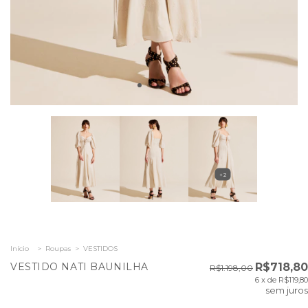
+2
Início
>
Roupas
>
VESTIDOS
VESTIDO NATI BAUNILHA
R$718,80
R$1.198,00
6
x de
R$119,80
sem juros