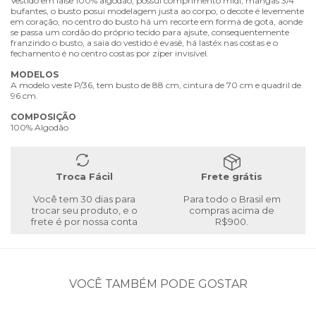
Vestido em laise 100% algodão, possui comprimento midi, mangas 3/4
bufantes, o busto posui modelagem justa ao corpo, o decote é levemente
em coração, no centro do busto há um recorte em forma de gota, aonde
se passa um cordão do próprio tecido para ajsute, consequentemente
franzindo o busto, a saia do vestido é evasê, há lastéx nas costas e o
fechamento é no centro costas por zíper invisível.
MODELOS
A modelo veste P/36, tem busto de 88 cm, cintura de 70 cm e quadril de
96 cm.
COMPOSIÇÃO
100% Algodão
Troca Fácil
Frete grátis
Você tem 30 dias para
Para todo o Brasil em
trocar seu produto, e o
compras acima de
frete é por nossa conta
R$900.
VOCÊ TAMBÉM PODE GOSTAR