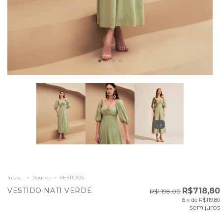
+2
Início
>
Roupas
>
VESTIDOS
VESTIDO NATI VERDE
R$718,80
R$1.198,00
6
x de
R$119,80
sem juros