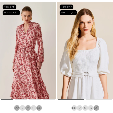
40
% OFF
40
% OFF
PROMOÇÃO
PROMOÇÃO
PP
P
M
G
GG
PP
P
M
G
GG