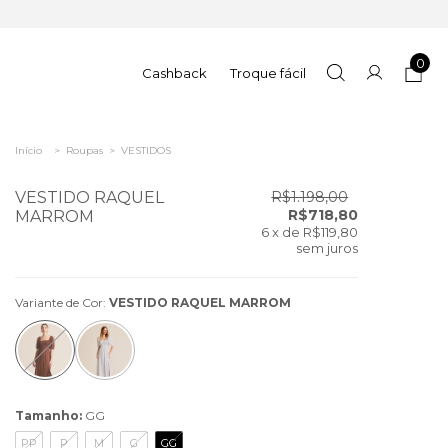
0
Cashback
Troque fácil
Início
>
Roupas
>
VESTIDOS
VESTIDO RAQUEL
R$1.198,00
R$718,80
MARROM
6
x de
R$119,80
sem juros
Variante de Cor:
VESTIDO RAQUEL MARROM
Tamanho:
GG
PP
P
M
G
GG