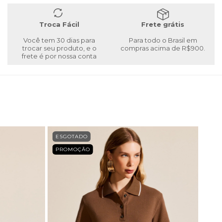
Troca Fácil
Frete grátis
Você tem 30 dias para
Para todo o Brasil em
trocar seu produto, e o
compras acima de R$900.
frete é por nossa conta
ESGOTADO
PROMOÇÃO
ESG
PRO