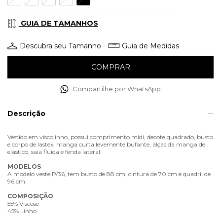
GUIA DE TAMANHOS
Descubra seu Tamanho
Guia de Medidas
Compartilhe por WhatsApp
Descrição
Vestido em viscolinho, possui comprimento midi, decote quadrado, busto
e corpo de lastéx, manga curta levemente bufante, alças da manga de
elástico, saia fluída e fenda lateral.
MODELOS
A modelo veste P/36, tem busto de 88 cm, cintura de 70 cm e quadril de
96 cm.
COMPOSIÇÃO
55% Viscose
45% Linho