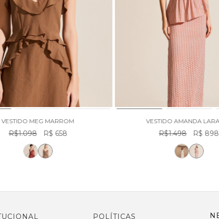
VESTIDO MEG MARROM
VESTIDO AMANDA LAR
R$1.098
R$ 658
R$1.498
R$ 89
N
TUCIONAL
POLÍTICAS