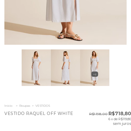
+2
Início
>
Roupas
>
VESTIDOS
VESTIDO RAQUEL OFF WHITE
R$718,80
R$1.198,00
6
x de
R$119,80
sem juros