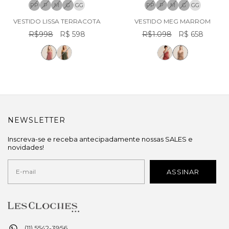
PP
P
M
G
GG
PP
P
M
G
GG
VESTIDO LISSA TERRACOTA
VESTIDO MEG MARROM
R$998
R$ 598
R$1.098
R$ 658
NEWSLETTER
Inscreva-se e receba antecipadamente nossas SALES e
novidades!
(11) 5542-3956