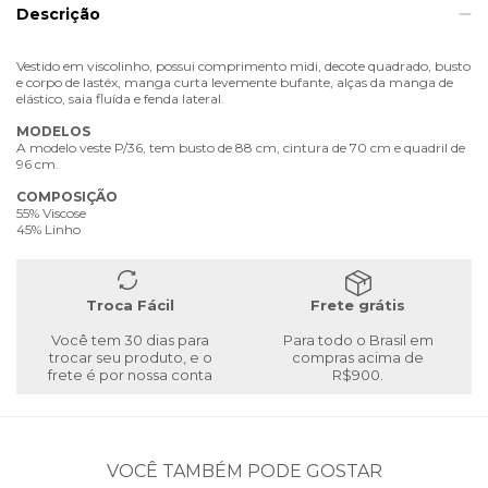
Descrição
Vestido em viscolinho, possui comprimento midi, decote quadrado, busto
e corpo de lastéx, manga curta levemente bufante, alças da manga de
elástico, saia fluída e fenda lateral.
MODELOS
A modelo veste P/36, tem busto de 88 cm, cintura de 70 cm e quadril de
96 cm.
COMPOSIÇÃO
55% Viscose
45% Linho
Troca Fácil
Frete grátis
Você tem 30 dias para
Para todo o Brasil em
trocar seu produto, e o
compras acima de
frete é por nossa conta
R$900.
VOCÊ TAMBÉM PODE GOSTAR