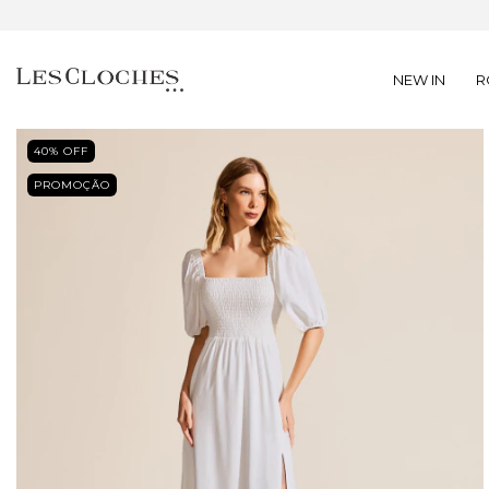
NEW IN
R
40
% OFF
PROMOÇÃO