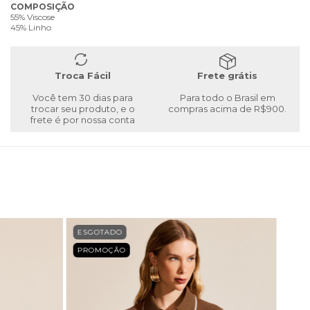
COMPOSIÇÃO
55% Viscose
45% Linho
Troca Fácil
Frete grátis
Você tem 30 dias para
Para todo o Brasil em
trocar seu produto, e o
compras acima de R$900.
frete é por nossa conta
ESGOTADO
PROMOÇÃO
ESG
PRO