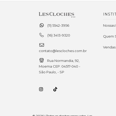
INSTI
(11) 5542-3956
Nossas 
(16) 3413-9320
Quem 
Vendas
contato@lescloches.com.br
Rua Normandia, 92,
Moema CEP: 04517-040 -
São Paulo, - SP
© 2026 | Todos os direitos reservados. Les