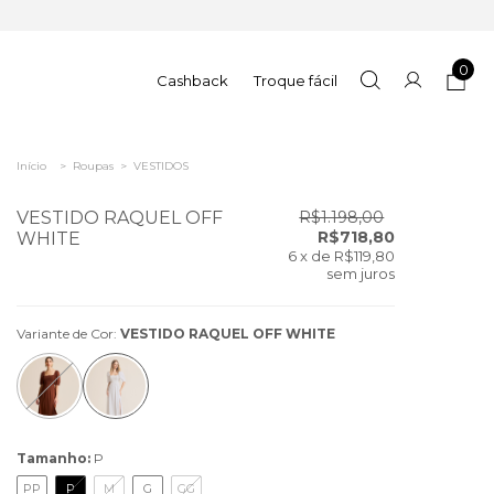
0
Cashback
Troque fácil
Início
>
Roupas
>
VESTIDOS
VESTIDO RAQUEL OFF
R$1.198,00
R$718,80
WHITE
6
x de
R$119,80
sem juros
Variante de Cor:
VESTIDO RAQUEL OFF WHITE
Tamanho:
P
PP
P
M
G
GG