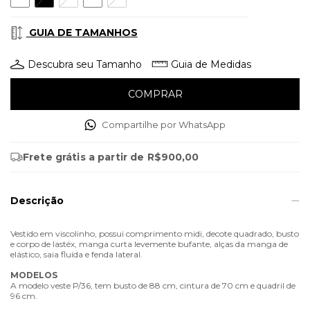
GUIA DE TAMANHOS
Descubra seu Tamanho
Guia de Medidas
Compartilhe por WhatsApp
Frete grátis
a partir de
R$900,00
Descrição
Vestido em viscolinho, possui comprimento midi, decote quadrado, busto
e corpo de lastéx, manga curta levemente bufante, alças da manga de
elástico, saia fluída e fenda lateral.
MODELOS
A modelo veste P/36, tem busto de 88 cm, cintura de 70 cm e quadril de
96 cm.